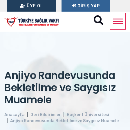
ÜYE OL
GIRIŞ YAP
Anjiyo Randevusunda
Bekletilme ve Saygısız
Muamele
Anasayfa
Geri Bildirimler
Başkent Üniversitesi
Anjiyo Randevusunda Bekletilme ve Saygısız Muamele