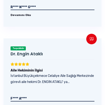
R**** N**** G****
Devamını Oku
Teşekkür
Dr. Engin Ataklı
Aile Hekiminin İlgisi
İstanbul Büyükçekmece Celaliye Aile Sağlığı Merkezinde
görevli aile hekimi Dr. ENGİN ATAKLI' ya...
F**** A****