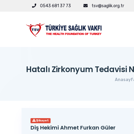
0543 681 37 73
tsv@saglik.org.tr
Hatalı Zirkonyum Tedavisi 
Anasayf
Şikayet
Diş Hekimi Ahmet Furkan Güler