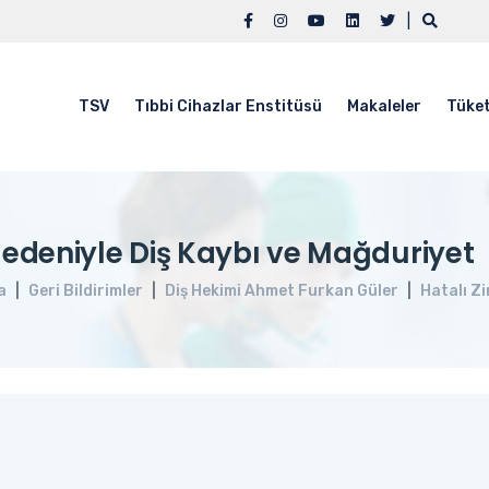
|
TSV
Tıbbi Cihazlar Enstitüsü
Makaleler
Tüket
Nedeniyle Diş Kaybı ve Mağduriyet
a
Geri Bildirimler
Diş Hekimi Ahmet Furkan Güler
Hatalı Z