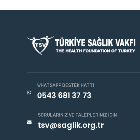
WHATSAPP DESTEK HATTI
0543 681 37 73
SORULARINIZ VE TALEPLERINIZ İÇIN
tsv@saglik.org.tr