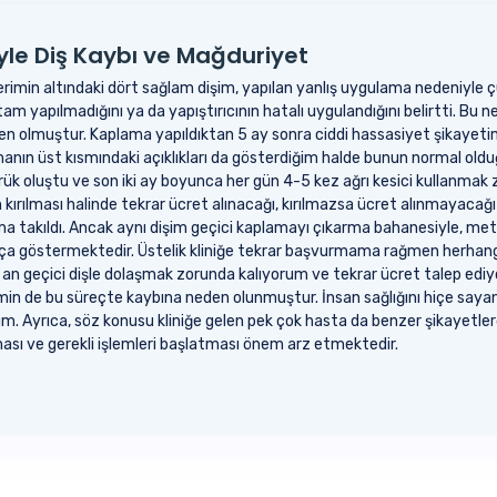
yle Diş Kaybı ve Mağduriyet
erimin altındaki dört sağlam dişim, yapılan yanlış uygulama nedeniyle 
m yapılmadığını ya da yapıştırıcının hatalı uygulandığını belirtti. Bu 
en olmuştur. Kaplama yapıldıktan 5 ay sonra ciddi hassasiyet şikayet
manın üst kısmındaki açıklıkları da gösterdiğim halde bunun normal old
rük oluştu ve son iki ay boyunca her gün 4-5 kez ağrı kesici kullanma
n kırılması halinde tekrar ücret alınacağı, kırılmazsa ücret alınmayacağı
lama takıldı. Ancak aynı dişim geçici kaplamayı çıkarma bahanesiyle, metal
ıkça göstermektedir. Üstelik kliniğe tekrar başvurmama rağmen herhangi
an geçici dişle dolaşmak zorunda kalıyorum ve tekrar ücret talep ediyo
şimin de bu süreçte kaybına neden olunmuştur. İnsan sağlığını hiçe sa
. Ayrıca, söz konusu kliniğe gelen pek çok hasta da benzer şikayetlerde
sı ve gerekli işlemleri başlatması önem arz etmektedir.