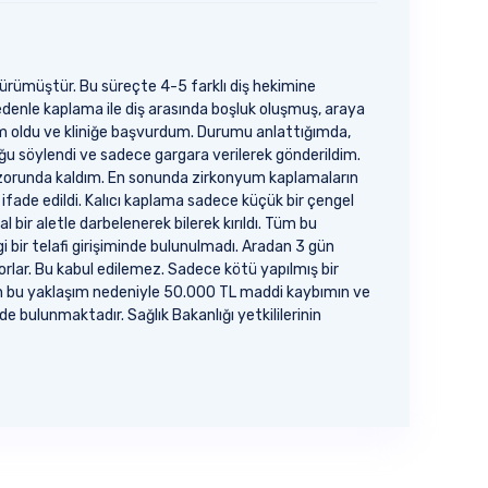
çürümüştür. Bu süreçte 4-5 farklı diş hekimine
nedenle kaplama ile diş arasında boşluk oluşmuş, araya
im oldu ve kliniğe başvurdum. Durumu anlattığımda,
uğu söylendi ve sadece gargara verilerek gönderildim.
k zorunda kaldım. En sonunda zirkonyum kaplamaların
 ifade edildi. Kalıcı kaplama sadece küçük bir çengel
 bir aletle darbelenerek bilerek kırıldı. Tüm bu
 bir telafi girişiminde bulunulmadı. Aradan 3 gün
rlar. Bu kabul edilemez. Sadece kötü yapılmış bir
yan bu yaklaşım nedeniyle 50.000 TL maddi kaybımın ve
 bulunmaktadır. Sağlık Bakanlığı yetkililerinin