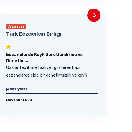
Şikayet
Türk Eczacıları Birliği
Eczanelerde Keyfi Ücretlendirme ve
Denetim...
Gaziantep ilinde faaliyet gösteren bazı
eczanelerde ciddi bir denetimsizlik ve keyfi
uygulamalar...
M**** Y****
Devamını Oku