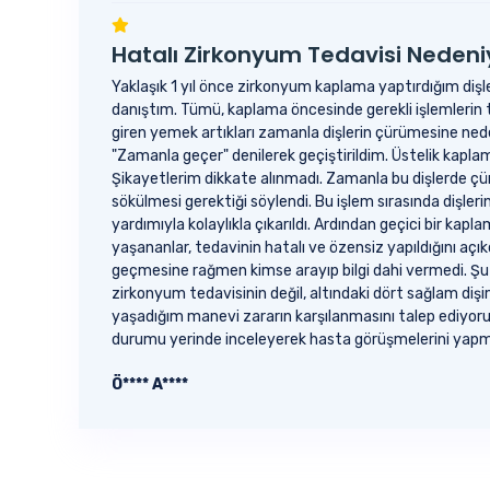
Hatalı Zirkonyum Tedavisi Nedeni
Yaklaşık 1 yıl önce zirkonyum kaplama yaptırdığım dişl
danıştım. Tümü, kaplama öncesinde gerekli işlemlerin ta
giren yemek artıkları zamanla dişlerin çürümesine ned
"Zamanla geçer" denilerek geçiştirildim. Üstelik kapla
Şikayetlerim dikkate alınmadı. Zamanla bu dişlerde çü
sökülmesi gerektiği söylendi. Bu işlem sırasında dişleri
yardımıyla kolaylıkla çıkarıldı. Ardından geçici bir kap
yaşananlar, tedavinin hatalı ve özensiz yapıldığını aç
geçmesine rağmen kimse arayıp bilgi dahi vermedi. Şu 
zirkonyum tedavisinin değil, altındaki dört sağlam di
yaşadığım manevi zararın karşılanmasını talep ediyorum
durumu yerinde inceleyerek hasta görüşmelerini yapma
Ö**** A****