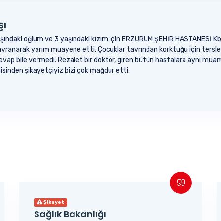
şı
ndaki oğlum ve 3 yaşındaki kızım için ERZURUM ŞEHİR HASTANESİ Kbb poli
anarak yarım muayene etti. Çocuklar tavrından korktuğu için tersleyi
ap bile vermedi. Rezalet bir doktor, giren bütün hastalara aynı muame
isinden şikayetçiyiz bizi çok mağdur etti.
Şikayet
Sağlık Bakanlığı