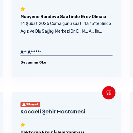
Muayene Randevu Saatinde Grev Olması
14 Şubat 2025 Cuma günü saat : 13:15'te Sinop
Ağız ve Diş Sağlığı Merkezi Dr. E... M... A... ile...
A** A******
Devamını Oku
Şikayet
Kocaeli Şehir Hastanesi
Doktorun Eksik İşlem Yapması