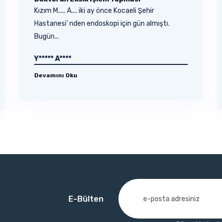
Kızım M..... A.... iki ay önce Kocaeli Şehir
Hastanesi' nden endoskopi için gün almıştı.
Bugün...
Y***** A****
Devamını Oku
E-Bülten