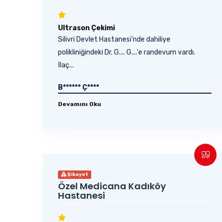
Ultrason Çekimi
Silivri Devlet Hastanesi'nde dahiliye
polikliniğindeki Dr. G.... G....'e randevum vardı.
İlaç...
B****** Ç****
Devamını Oku
Şikayet
Özel Medicana Kadıköy
Hastanesi