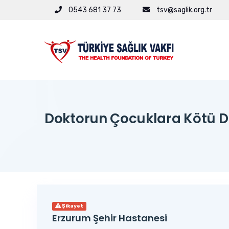
0543 681 37 73
tsv@saglik.org.tr
Doktorun Çocuklara Kötü D
Şikayet
Erzurum Şehir Hastanesi