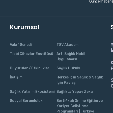
Güncel haberle
Kurumsal
3
Vakıf Senedi
TSV Akademi
İ
Tıbbi Cihazlar Enstitüsü
Artı Sağlık Mobil
Uygulaması
K
P
Duyurular / Etkinlikler
Sağlık Hukuku
İletişim
Herkes İçin Sağlık & Sağlık
S
İçin Paylaş
C
Sağlık Yatırım Ekosistemi
Sağlıkta Yapay Zeka
Sosyal Sorumluluk
Sertifikalı Online Eğitim ve
Kariyer Geliştirme
Programları | Türkiye