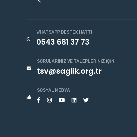
WHATSAPP DESTEK HATTI
0543 681 37 73
SORULARINIZ VE TALEPLERINIZ İÇIN
tsv@saglik.org.tr
SOSYAL MEDYA