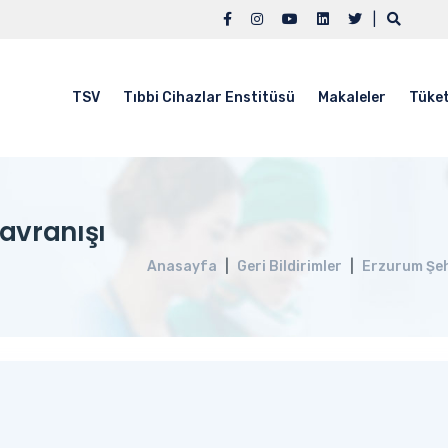
|
TSV
Tıbbi Cihazlar Enstitüsü
Makaleler
Tüket
avranışı
Anasayfa
Geri Bildirimler
Erzurum Şeh