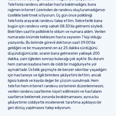
Telefonla randevu almadan hasta bakılmadığını, buna
rağmen internet üzerinden de randevu oluşturamadığımızı
özellikle belirtmek istiyorum. Üç gün önce polikliniği
telefonla arayarak randevu talep ettim. Sekreterlik bana
bugün için randevu verip sabah 08.30’da gelmemi söyledi.
Belirtilen saatte poliklinikte oldum ve numara aldım. Verilen
numarada önümde bekleyen hasta sayısının 7 kişi olduğu
yazıyordu. Bu birimde görevli doktorun saat 09.00’da
geldiğini ve bir muayenenin en az 25 dakika sürdüğünü
düşündüğümüzde, sıranın bana gelmesinin yaklaşık 200
dakika, yani öğleden sonrayı bulacağı çok açıktır. Bu durum
hem zaman kaybına hem de ciddi bir mağduriyete yol
açmaktadır. Üstelik geçmişte de benzer sıkıntılar yaşadığım
için hastaneye ve ilgili birimlere şikâyetimi ilettim; ancak
ilgisiz kalındı ve kayda değer bir çözüm sunulmadı. Hem
telefon hem internet randevu sisteminin düzenlenmesini,
verilen randevu saatlerine riayet edilmesini ve hastaların
saatlerce beklemek zorunda bırakılmamasını, ayrıca bu
şikâyetimin ciddiyetle incelenerek tarafıma açıklayıcı bir
geri dönüş yapılmasını talep ediyorum.