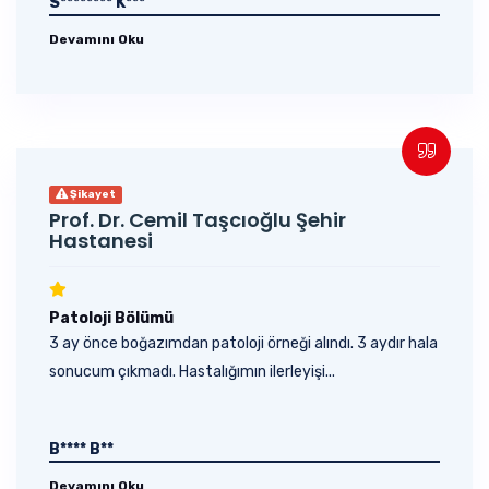
S******** K***
Devamını Oku
Şikayet
Prof. Dr. Cemil Taşcıoğlu Şehir
Hastanesi
Patoloji Bölümü
3 ay önce boğazımdan patoloji örneği alındı. 3 aydır hala
sonucum çıkmadı. Hastalığımın ilerleyişi...
B**** B**
Devamını Oku