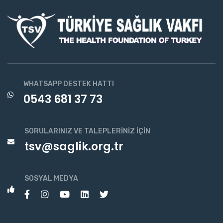
WHATSAPP DESTEK HATTI
0543 681 37 73
SORULARINIZ VE TALEPLERINIZ İÇIN
tsv@saglik.org.tr
SOSYAL MEDYA