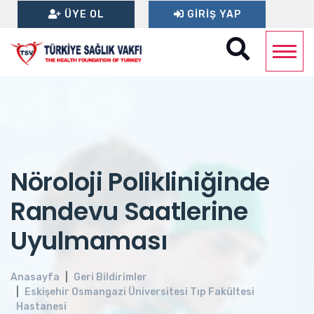
ÜYE OL
GIRIŞ YAP
Nöroloji Polikliniğinde
Randevu Saatlerine
Uyulmaması
Anasayfa
Geri Bildirimler
Eskişehir Osmangazi Üniversitesi Tıp Fakültesi
Hastanesi