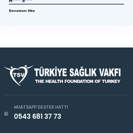
M***** S****
Devamını Oku
WHATSAPP DESTEK HATTI
0543 681 37 73