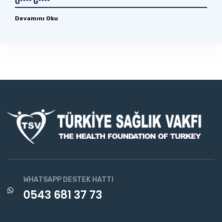
O**** G****
Devamını Oku
WHATSAPP DESTEK HATTI
0543 681 37 73