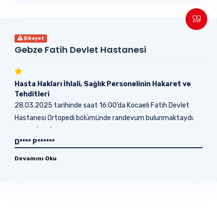
Şikayet
Gebze Fatih Devlet Hastanesi
Hasta Hakları İhlali, Sağlık Personelinin Hakaret ve
Tehditleri
28.03.2025 tarihinde saat 16:00’da Kocaeli Fatih Devlet
Hastanesi Ortopedi bölümünde randevum bulunmaktaydı.
Ablam (D.M.) ayağındaki şiddetli ağrı...
D**** P******
Devamını Oku