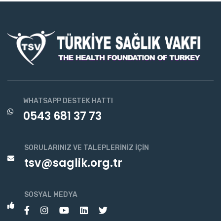
WHATSAPP DESTEK HATTI
0543 681 37 73
SORULARINIZ VE TALEPLERINIZ İÇIN
tsv@saglik.org.tr
SOSYAL MEDYA