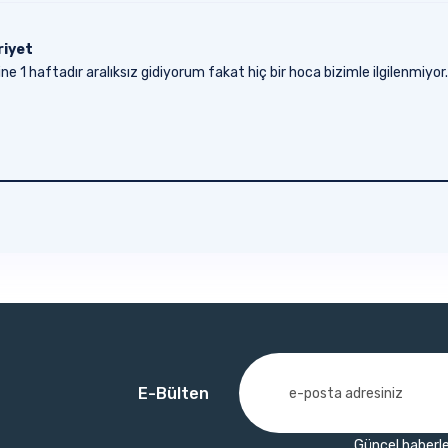
riyet
ne 1 haftadır aralıksız gidiyorum fakat hiç bir hoca bizimle ilgilenmiyor.
E-Bülten
Güncel haberle