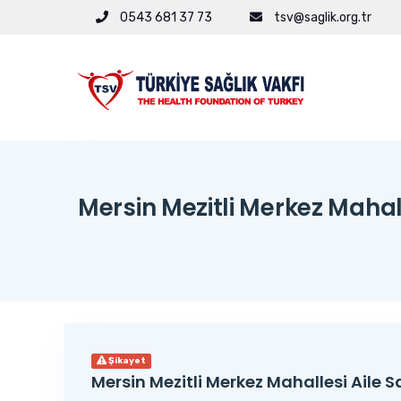
0543 681 37 73
tsv@saglik.org.tr
Mersin Mezitli Merkez Mahalle
Şikayet
Mersin Mezitli Merkez Mahallesi Aile S