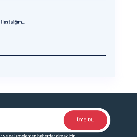
 Hastalığım...
ÜYE OL
r ve gelişmelerden haberdar olmak için