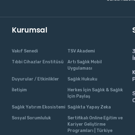
Kurumsal
3
Vakıf Senedi
TSV Akademi
İ
Tıbbi Cihazlar Enstitüsü
Artı Sağlık Mobil
Uygulaması
K
P
Duyurular / Etkinlikler
Sağlık Hukuku
İletişim
Herkes İçin Sağlık & Sağlık
S
İçin Paylaş
C
Sağlık Yatırım Ekosistemi
Sağlıkta Yapay Zeka
Sosyal Sorumluluk
Sertifikalı Online Eğitim ve
Kariyer Geliştirme
Programları | Türkiye