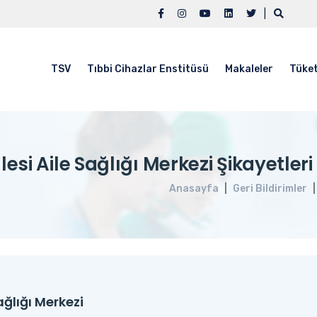
|
TSV
Tıbbi Cihazlar Enstitüsü
Makaleler
Tüket
si Aile Sağlığı Merkezi Şikayetleri /
Anasayfa
Geri Bildirimler
ağlığı Merkezi