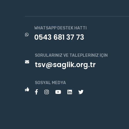
WHATSAPP DESTEK HATTI
0543 681 37 73
SORULARINIZ VE TALEPLERINIZ İÇIN
tsv@saglik.org.tr
SOSYAL MEDYA