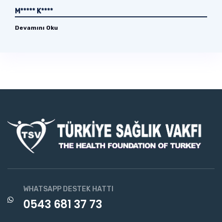
M***** K****
Devamını Oku
WHATSAPP DESTEK HATTI
0543 681 37 73