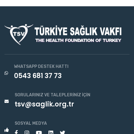
WHATSAPP DESTEK HATTI
0543 681 37 73
SORULARINIZ VE TALEPLERINIZ İÇIN
tsv@saglik.org.tr
SOSYAL MEDYA