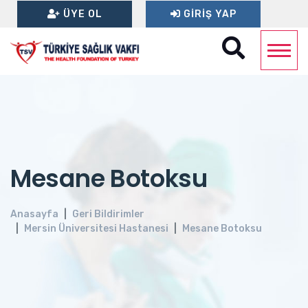
ÜYE OL
GIRIŞ YAP
Mesane Botoksu
Anasayfa
Geri Bildirimler
Mersin Üniversitesi Hastanesi
Mesane Botoksu