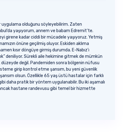
bir uygulama olduğunu söyleyebilirim. Zaten
tanbul’da yaşıyorum, annem ve babam Edremit’te.
eyi girene kadar ciddi bir mücadele yaşıyoruz. Yetmiş
almamızın önüne geçilmiş oluyor. Eskiden aklıma
mamen kısır döngüye girmiş durumda. E-Nabız’ı
ok” deniliyor. Sürekli aile hekimine gitmek de mümkün
acak düzeyde değil. Pandemiden sonra bölgenin nüfusu
sisteme girip kontrol etme şansım, bu yeni güvenlik
nsım olsun. Özellikle 65 yaş üstü hastalar için farklı
bi daha pratik bir yöntem uygulanabilir. Bu iki aşamalı
r; ancak hastane randevusu gibi temel bir hizmette