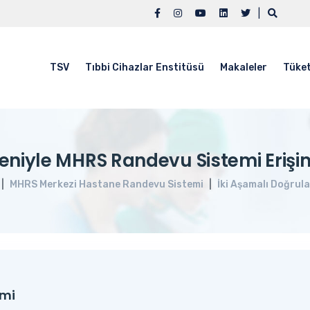
|
TSV
Tıbbi Cihazlar Enstitüsü
Makaleler
Tüket
niyle MHRS Randevu Sistemi Erişi
MHRS Merkezi Hastane Randevu Sistemi
İki Aşamalı Doğrul
emi