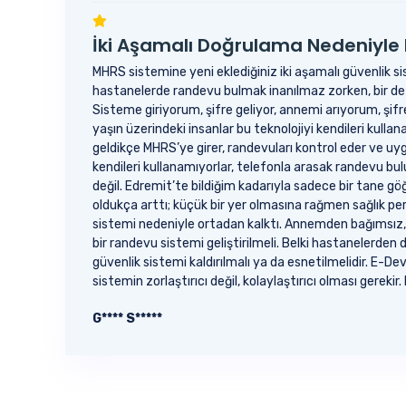
İki Aşamalı Doğrulama Nedeniyle 
MHRS sistemine yeni eklediğiniz iki aşamalı güvenlik si
hastanelerde randevu bulmak inanılmaz zorken, bir de
Sisteme giriyorum, şifre geliyor, annemi arıyorum, şi
yaşın üzerindeki insanlar bu teknolojiyi kendileri kull
geldikçe MHRS’ye girer, randevuları kontrol eder ve 
kendileri kullanamıyorlar, telefonla arasak randevu bu
değil. Edremit’te bildiğim kadarıyla sadece bir tane g
oldukça arttı; küçük bir yer olmasına rağmen sağlık per
sistemi nedeniyle ortadan kalktı. Annemden bağımsız, ö
bir randevu sistemi geliştirilmeli. Belki hastanelerden
güvenlik sistemi kaldırılmalı ya da esnetilmelidir. E-D
sistemin zorlaştırıcı değil, kolaylaştırıcı olması gerek
G**** S*****