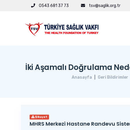
0543 681 37 73
tsv@saglik.org.tr
İki Aşamalı Doğrulama Nede
Anasayfa
Geri Bildirimler
Şikayet
MHRS Merkezi Hastane Randevu Sist