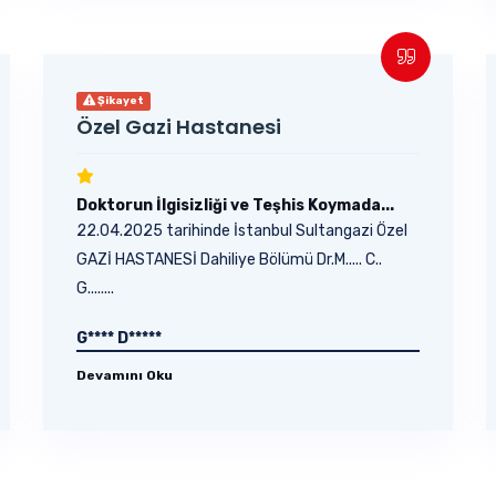
Şikayet
Özel Gazi Hastanesi
Doktorun İlgisizliği ve Teşhis Koymada...
22.04.2025 tarihinde İstanbul Sultangazi Özel
GAZİ HASTANESİ Dahiliye Bölümü Dr.M..... C..
G........
G**** D*****
Devamını Oku