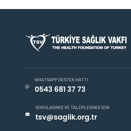
WHATSAPP DESTEK HATTI
0543 681 37 73
SORULARINIZ VE TALEPLERINIZ İÇIN
tsv@saglik.org.tr