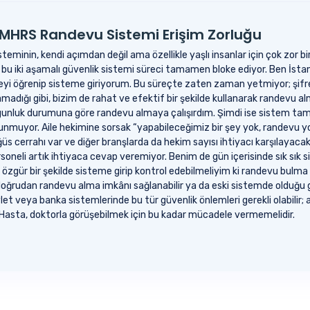
MHRS Randevu Sistemi Erişim Zorluğu
steminin, kendi açımdan değil ama özellikle yaşlı insanlar için çok zor 
 bu iki aşamalı güvenlik sistemi süreci tamamen bloke ediyor. Ben İs
freyi öğrenip sisteme giriyorum. Bu süreçte zaten zaman yetmiyor; şifr
anamadığı gibi, bizim de rahat ve efektif bir şekilde kullanarak randevu 
uygunluk durumuna göre randevu almaya çalışırdım. Şimdi ise sistem ta
lunmuyor. Aile hekimine sorsak “yapabileceğimiz bir şey yok, randevu y
öğüs cerrahı var ve diğer branşlarda da hekim sayısı ihtiyacı karşılay
soneli artık ihtiyaca cevap veremiyor. Benim de gün içerisinde sık sık 
zgür bir şekilde sisteme girip kontrol edebilmeliyim ki randevu bulma şa
 doğrudan randevu alma imkânı sağlanabilir ya da eski sistemde olduğu gi
evlet veya banka sistemlerinde bu tür güvenlik önlemleri gerekli olabili
ir. Hasta, doktorla görüşebilmek için bu kadar mücadele vermemelidir.