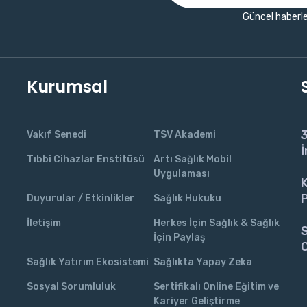
Güncel haberle
Kurumsal
3
Vakıf Senedi
TSV Akademi
İ
Tıbbi Cihazlar Enstitüsü
Artı Sağlık Mobil
Uygulaması
K
P
Duyurular / Etkinlikler
Sağlık Hukuku
İletişim
Herkes İçin Sağlık & Sağlık
S
İçin Paylaş
C
Sağlık Yatırım Ekosistemi
Sağlıkta Yapay Zeka
Sosyal Sorumluluk
Sertifikalı Online Eğitim ve
Kariyer Geliştirme