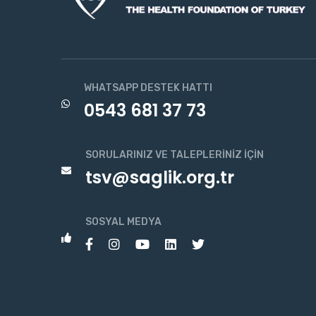
WHATSAPP DESTEK HATTI
0543 681 37 73
SORULARINIZ VE TALEPLERINIZ İÇIN
tsv@saglik.org.tr
SOSYAL MEDYA