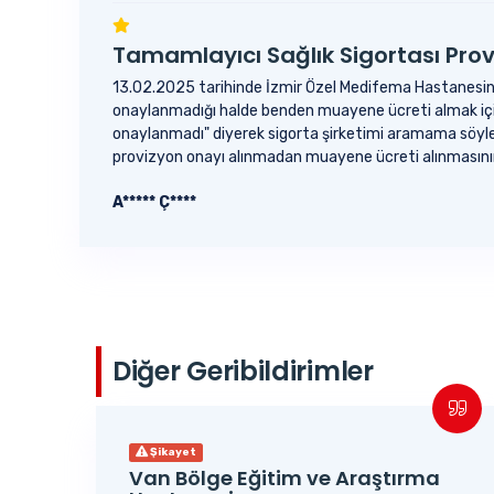
Tamamlayıcı Sağlık Sigortası Pro
13.02.2025 tarihinde İzmir Özel Medifema Hastanesind
onaylanmadığı halde benden muayene ücreti almak içi
onaylanmadı" diyerek sigorta şirketimi aramama söyl
provizyon onayı alınmadan muayene ücreti alınmasının 
A***** Ç****
Diğer Geribildirimler
Şikayet
Van Bölge Eğitim ve Araştırma