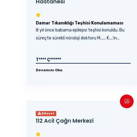
Hastanesi
Damar Tıkanıklığı Teşhisi Konulamaması
8 yıl önce babama epilepsi teşhisi konuldu. Bu
süreçte sürekli̇ nöroloji̇ doktoru M...... K....'ın...
T**** Ç******
Devamını Oku
Şikayet
112 Acil Çağrı Merkezi