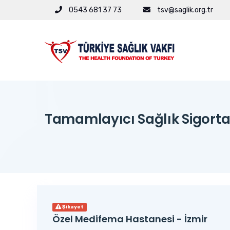
0543 681 37 73
tsv@saglik.org.tr
Tamamlayıcı Sağlık Sigorta
Şikayet
Özel Medifema Hastanesi - İzmir