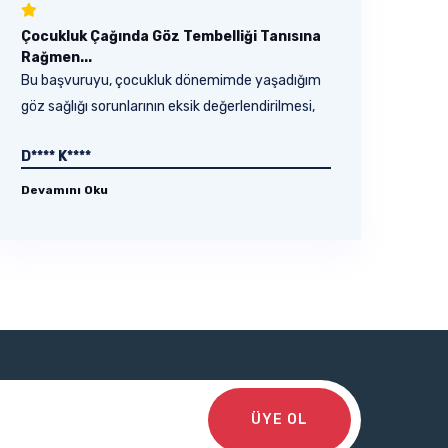
Çocukluk Çağında Göz Tembelliği Tanısına
Rağmen...
Bu başvuruyu, çocukluk dönemimde yaşadığım
göz sağlığı sorunlarının eksik değerlendirilmesi,
uygun...
D**** K****
Devamını Oku
ÜYE OL