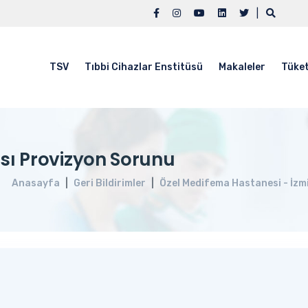
|
TSV
Tıbbi Cihazlar Enstitüsü
Makaleler
Tüket
sı Provizyon Sorunu
Anasayfa
Geri Bildirimler
Özel Medifema Hastanesi - İzm