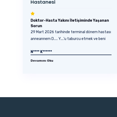
Hastanesi
Doktor-Hasta Yakını İletişiminde Yaşanan
Sorun
29 Mart 2026 tarihinde terminal dönem hastası
anneannem D..... Y....’u taburcu etmek ve beni
dışarı...
N**** K******
Devamını Oku