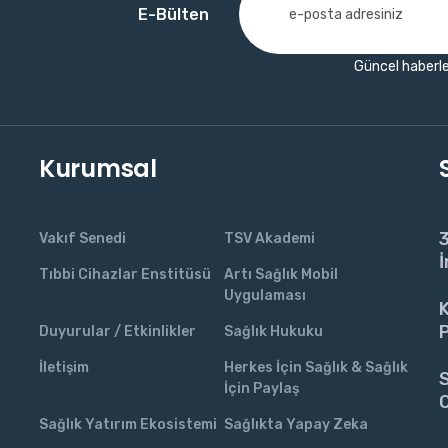
E-Bülten
Güncel haberle
Kurumsal
3
Vakıf Senedi
TSV Akademi
İ
Tıbbi Cihazlar Enstitüsü
Artı Sağlık Mobil
Uygulaması
K
P
Duyurular / Etkinlikler
Sağlık Hukuku
İletişim
Herkes İçin Sağlık & Sağlık
S
İçin Paylaş
C
Sağlık Yatırım Ekosistemi
Sağlıkta Yapay Zeka