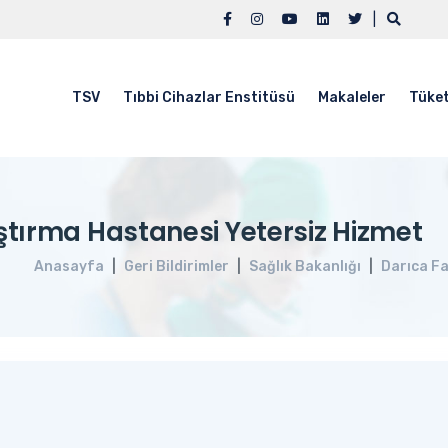
|
TSV
Tıbbi Cihazlar Enstitüsü
Makaleler
Tüket
ştırma Hastanesi Yetersiz Hizmet
Anasayfa
Geri Bildirimler
Sağlık Bakanlığı
Darıca Fa