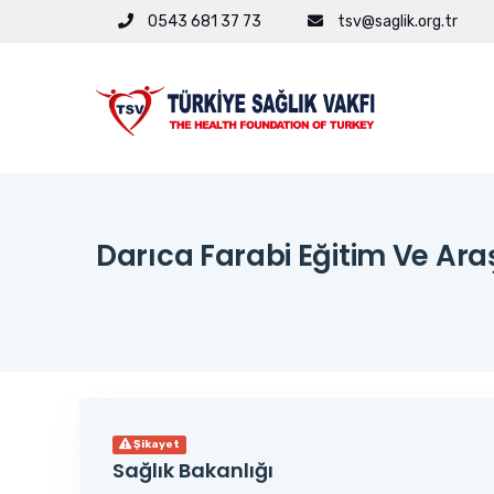
0543 681 37 73
tsv@saglik.org.tr
Darıca Farabi Eğitim Ve Ara
Şikayet
Sağlık Bakanlığı