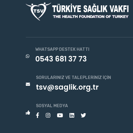
WHATSAPP DESTEK HATTI
0543 681 37 73
SORULARINIZ VE TALEPLERINIZ İÇIN
tsv@saglik.org.tr
SOSYAL MEDYA