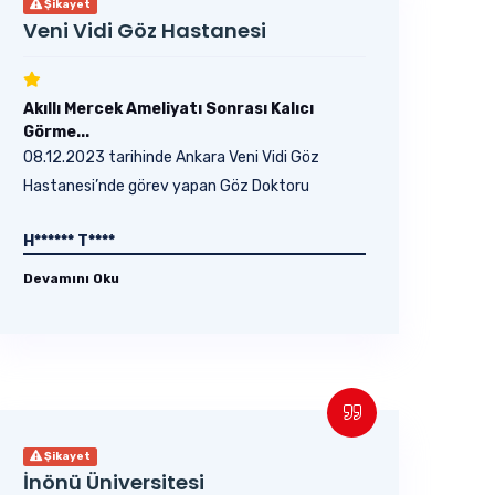
Şikayet
Veni Vidi Göz Hastanesi
Akıllı Mercek Ameliyatı Sonrası Kalıcı
Görme...
08.12.2023 tarihinde Ankara Veni Vidi Göz
Hastanesi’nde görev yapan Göz Doktoru
Berktuğ Erdoğan’a,...
H****** T****
Devamını Oku
Şikayet
İnönü Üniversitesi