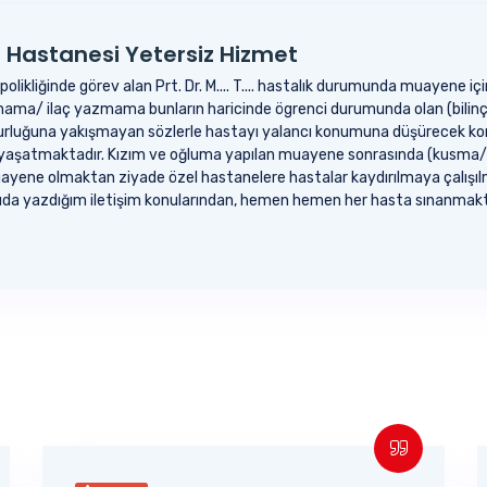
a Hastanesi Yetersiz Hizmet
likliğinde görev alan Prt. Dr. M.... T.... hastalık durumunda muayene iç
a/ ilaç yazmama bunların haricinde ögrenci durumunda olan (bilinçli b
rluğuna yakışmayan sözlerle hastayı yalancı konumuna düşürecek kon
ı yaşatmaktadır. Kızım ve oğluma yapılan muayene sonrasında (kusma/ 
yene olmaktan ziyade özel hastanelere hastalar kaydırılmaya çalışılma
karıda yazdığım iletişim konularından, hemen hemen her hasta sınanma