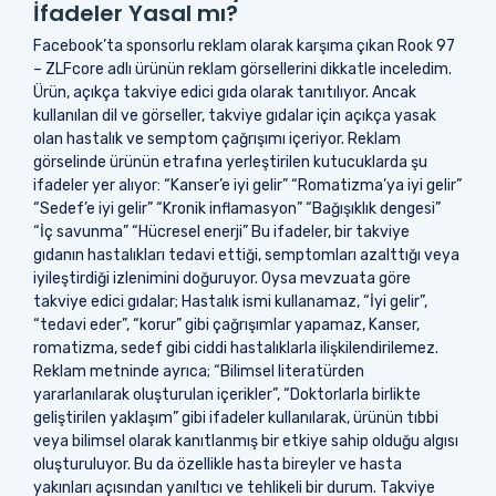
İfadeler Yasal mı?
Facebook’ta sponsorlu reklam olarak karşıma çıkan Rook 97
– ZLFcore adlı ürünün reklam görsellerini dikkatle inceledim.
Ürün, açıkça takviye edici gıda olarak tanıtılıyor. Ancak
kullanılan dil ve görseller, takviye gıdalar için açıkça yasak
olan hastalık ve semptom çağrışımı içeriyor. Reklam
görselinde ürünün etrafına yerleştirilen kutucuklarda şu
ifadeler yer alıyor: “Kanser’e iyi gelir” “Romatizma’ya iyi gelir”
“Sedef’e iyi gelir” “Kronik inflamasyon” “Bağışıklık dengesi”
“İç savunma” “Hücresel enerji” Bu ifadeler, bir takviye
gıdanın hastalıkları tedavi ettiği, semptomları azalttığı veya
iyileştirdiği izlenimini doğuruyor. Oysa mevzuata göre
takviye edici gıdalar; Hastalık ismi kullanamaz, “İyi gelir”,
“tedavi eder”, “korur” gibi çağrışımlar yapamaz, Kanser,
romatizma, sedef gibi ciddi hastalıklarla ilişkilendirilemez.
Reklam metninde ayrıca; “Bilimsel literatürden
yararlanılarak oluşturulan içerikler”, “Doktorlarla birlikte
geliştirilen yaklaşım” gibi ifadeler kullanılarak, ürünün tıbbi
veya bilimsel olarak kanıtlanmış bir etkiye sahip olduğu algısı
oluşturuluyor. Bu da özellikle hasta bireyler ve hasta
yakınları açısından yanıltıcı ve tehlikeli bir durum. Takviye