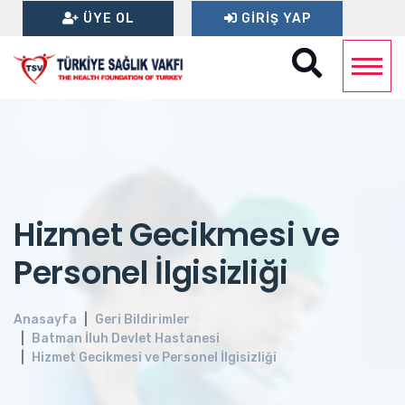
ÜYE OL
GIRIŞ YAP
Hizmet Gecikmesi ve
Personel İlgisizliği
Anasayfa
Geri Bildirimler
Batman İluh Devlet Hastanesi
Hizmet Gecikmesi ve Personel İlgisizliği