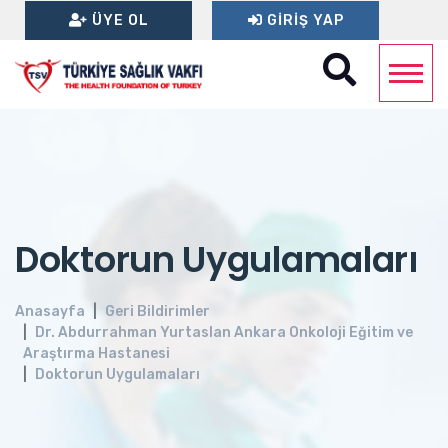
ÜYE OL
GIRIŞ YAP
Doktorun Uygulamaları
Anasayfa
Geri Bildirimler
Dr. Abdurrahman Yurtaslan Ankara Onkoloji Eğitim ve
Araştırma Hastanesi
Doktorun Uygulamaları