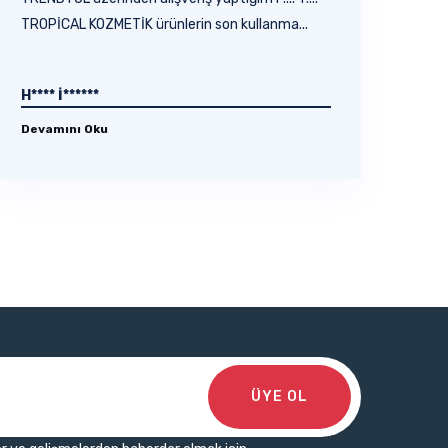
TROPİCAL KOZMETİK ürünlerin son kullanma...
H**** İ******
Devamını Oku
ÜYE OL