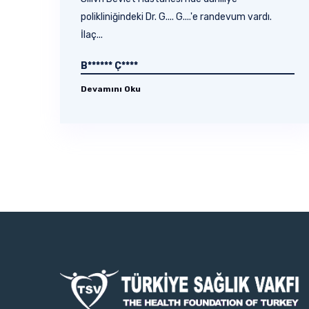
polikliniğindeki Dr. G.... G....'e randevum vardı.
İlaç...
B****** Ç****
Devamını Oku