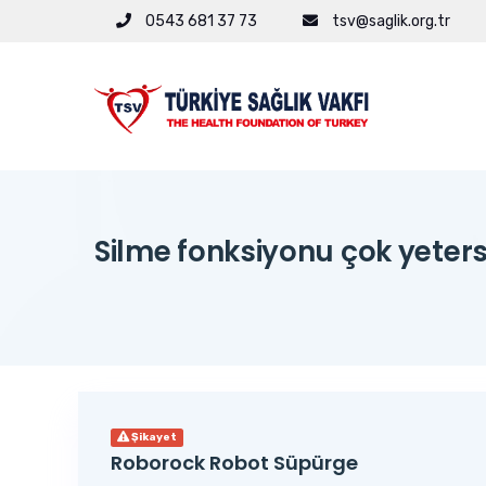
0543 681 37 73
tsv@saglik.org.tr
Silme fonksiyonu çok yeters
Şikayet
Roborock Robot Süpürge