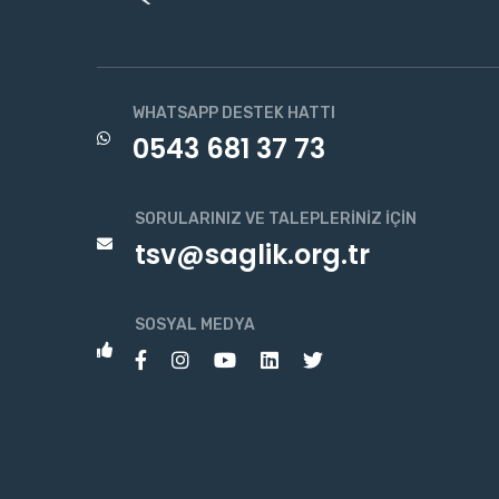
WHATSAPP DESTEK HATTI
0543 681 37 73
SORULARINIZ VE TALEPLERINIZ İÇIN
tsv@saglik.org.tr
SOSYAL MEDYA