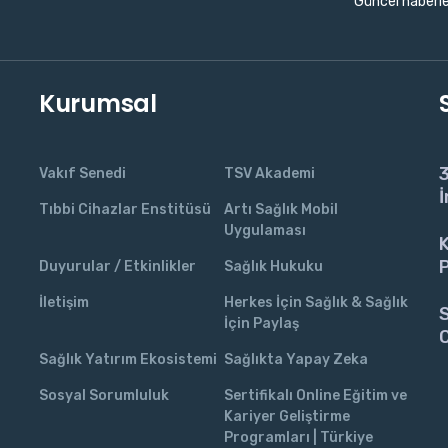
Güncel haberle
Kurumsal
3
Vakıf Senedi
TSV Akademi
İ
Tıbbi Cihazlar Enstitüsü
Artı Sağlık Mobil
Uygulaması
K
P
Duyurular / Etkinlikler
Sağlık Hukuku
İletişim
Herkes İçin Sağlık & Sağlık
S
İçin Paylaş
C
Sağlık Yatırım Ekosistemi
Sağlıkta Yapay Zeka
Sosyal Sorumluluk
Sertifikalı Online Eğitim ve
Kariyer Geliştirme
Programları | Türkiye