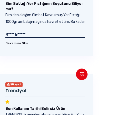
Bim Sattığı Yer Fıstığının Boyutunu Biliyor
mu?
Bim den aldığım Simbat Kavrulmuş Yer Fıstığı
1000gr ambalajını açınca hayret ettim. Bu kadar
küçük...
M**** B*****
Devamını Oku
Şikayet
Trendyol
Son Kullanım Tarihi Belirsiz Ürün
TRENDYOL üzerinden alışveriş yaptığım F.... Y.... -