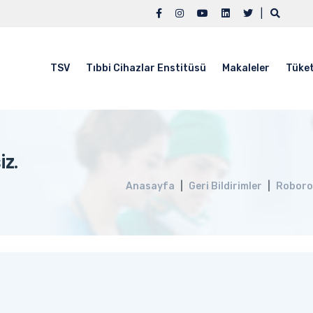
|
TSV
Tıbbi Cihazlar Enstitüsü
Makaleler
Tüket
iz.
Anasayfa
Geri Bildirimler
Roboro