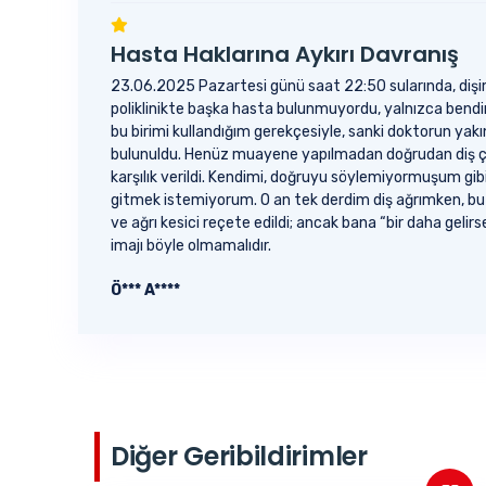
Hasta Haklarına Aykırı Davranış
23.06.2025 Pazartesi günü saat 22:50 sularında, dişimd
poliklinikte başka hasta bulunmuyordu, yalnızca bendim
bu birimi kullandığım gerekçesiyle, sanki doktorun yak
bulunuldu. Henüz muayene yapılmadan doğrudan diş çek
karşılık verildi. Kendimi, doğruyu söylemiyormuşum g
gitmek istemiyorum. O an tek derdim diş ağrımken, bu t
ve ağrı kesici reçete edildi; ancak bana “bir daha gelir
imajı böyle olmamalıdır.
Ö*** A****
Diğer Geribildirimler