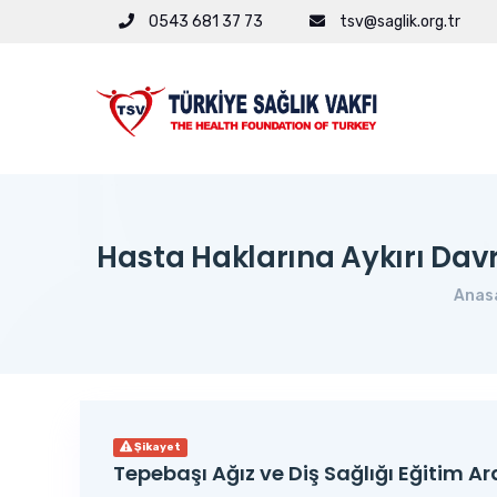
0543 681 37 73
tsv@saglik.org.tr
Hasta Haklarına Aykırı Dav
Anas
Şikayet
Tepebaşı Ağız ve Diş Sağlığı Eğitim A