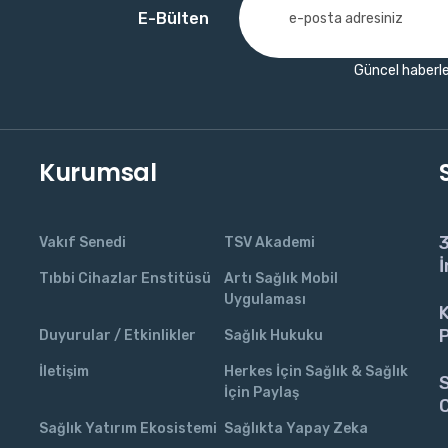
E-Bülten
Güncel haberle
Kurumsal
3
Vakıf Senedi
TSV Akademi
İ
Tıbbi Cihazlar Enstitüsü
Artı Sağlık Mobil
Uygulaması
K
P
Duyurular / Etkinlikler
Sağlık Hukuku
İletişim
Herkes İçin Sağlık & Sağlık
S
İçin Paylaş
C
Sağlık Yatırım Ekosistemi
Sağlıkta Yapay Zeka