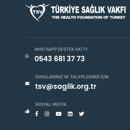
WHATSAPP DESTEK HATTI
0543 681 37 73
SORULARINIZ VE TALEPLERINIZ İÇIN
tsv@saglik.org.tr
SOSYAL MEDYA