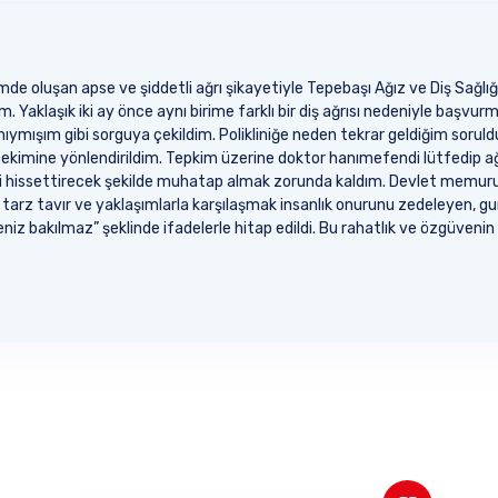
e oluşan apse ve şiddetli ağrı şikayetiyle Tepebaşı Ağız ve Diş Sağlığı
. Yaklaşık iki ay önce aynı birime farklı bir diş ağrısı nedeniyle başv
ınıymışım gibi sorguya çekildim. Polikliniğe neden tekrar geldiğim sor
imine yönlendirildim. Tepkim üzerine doktor hanımefendi lütfedip ağ
ibi hissettirecek şekilde muhatap almak zorunda kaldım. Devlet memuru
arz tavır ve yaklaşımlarla karşılaşmak insanlık onurunu zedeleyen, gur
seniz bakılmaz” şeklinde ifadelerle hitap edildi. Bu rahatlık ve özgüven