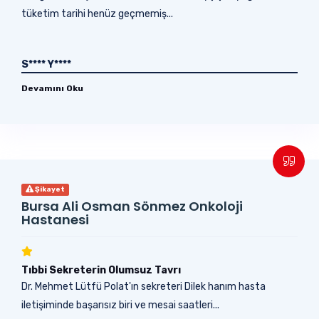
tüketim tarihi henüz geçmemiş...
S**** Y****
Devamını Oku
Şikayet
Bursa Ali Osman Sönmez Onkoloji
Hastanesi
Tıbbi Sekreterin Olumsuz Tavrı
Dr. Mehmet Lütfü Polat'ın sekreteri Dilek hanım hasta
iletişiminde başarısız biri ve mesai saatleri...