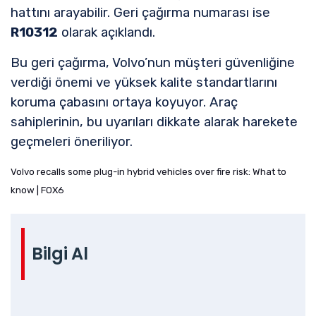
hattını arayabilir. Geri çağırma numarası ise
R10312
olarak açıklandı.
Bu geri çağırma, Volvo’nun müşteri güvenliğine
verdiği önemi ve yüksek kalite standartlarını
koruma çabasını ortaya koyuyor. Araç
sahiplerinin, bu uyarıları dikkate alarak harekete
geçmeleri öneriliyor.
Volvo recalls some plug-in hybrid vehicles over fire risk: What to
know | FOX6
Bilgi Al