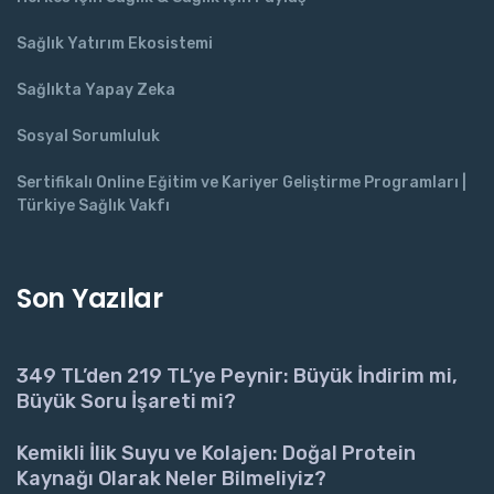
Sağlık Yatırım Ekosistemi
Sağlıkta Yapay Zeka
Sosyal Sorumluluk
Sertifikalı Online Eğitim ve Kariyer Geliştirme Programları |
Türkiye Sağlık Vakfı
Son Yazılar
349 TL’den 219 TL’ye Peynir: Büyük İndirim mi,
Büyük Soru İşareti mi?
Kemikli İlik Suyu ve Kolajen: Doğal Protein
Kaynağı Olarak Neler Bilmeliyiz?