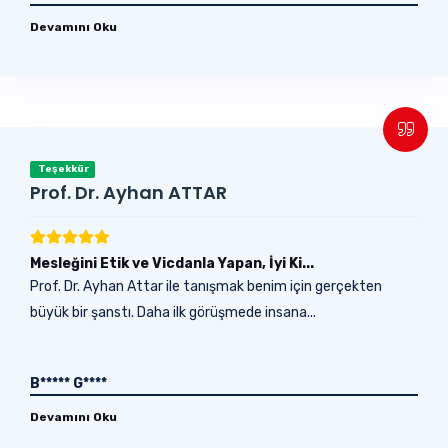
Devamını Oku
Teşekkür
Prof. Dr. Ayhan ATTAR
Mesleğini Etik ve Vicdanla Yapan, İyi Ki...
Prof. Dr. Ayhan Attar ile tanışmak benim için gerçekten
büyük bir şanstı. Daha ilk görüşmede insana...
B***** G****
Devamını Oku