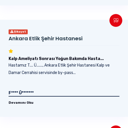
Şikayet
Ankara Etlik Şehir Hastanesi
Kalp Ameliyatı Sonrası Yoğun Bakımda Hasta...
Hastamız T.... Ü......., Ankara Etlik Şehir Hastanesi Kalp ve
Damar Cerrahisi servisinde by-pass...
F**** Ü*******
Devamını Oku