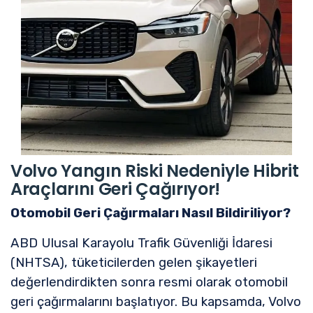
Volvo Yangın Riski Nedeniyle Hibrit
Araçlarını Geri Çağırıyor!
Otomobil Geri Çağırmaları Nasıl Bildiriliyor?
ABD Ulusal Karayolu Trafik Güvenliği İdaresi
(NHTSA), tüketicilerden gelen şikayetleri
değerlendirdikten sonra resmi olarak otomobil
geri çağırmalarını başlatıyor. Bu kapsamda, Volvo