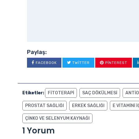
Paylaş:
FACEBOOK
TWITTER
PINTEREST
Etiketler:
FITOTERAPI
SAÇ DÖKÜLMESI
ANTIO
PROSTAT SAĞLIĞI
ERKEK SAĞLIĞI
E VITAMINI
ÇINKO VE SELENYUM KAYNAĞI
1 Yorum