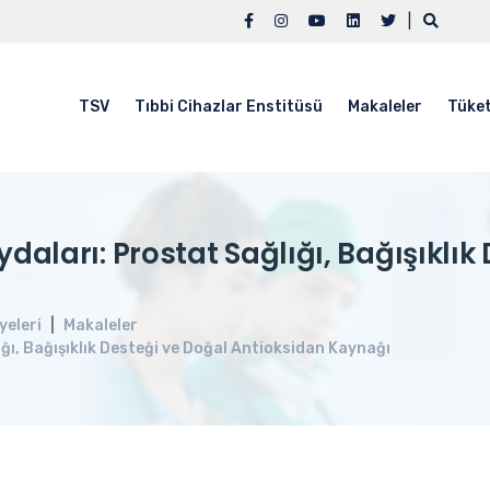
|
TSV
Tıbbi Cihazlar Enstitüsü
Makaleler
Tüket
daları: Prostat Sağlığı, Bağışıklık
yeleri
Makaleler
ğı, Bağışıklık Desteği ve Doğal Antioksidan Kaynağı