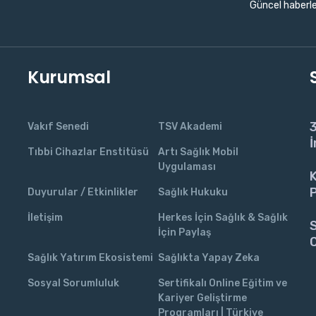
Güncel haberle
Kurumsal
3
Vakıf Senedi
TSV Akademi
İ
Tıbbi Cihazlar Enstitüsü
Artı Sağlık Mobil
Uygulaması
K
P
Duyurular / Etkinlikler
Sağlık Hukuku
İletişim
Herkes İçin Sağlık & Sağlık
S
İçin Paylaş
C
Sağlık Yatırım Ekosistemi
Sağlıkta Yapay Zeka
Sosyal Sorumluluk
Sertifikalı Online Eğitim ve
Kariyer Geliştirme
Programları | Türkiye