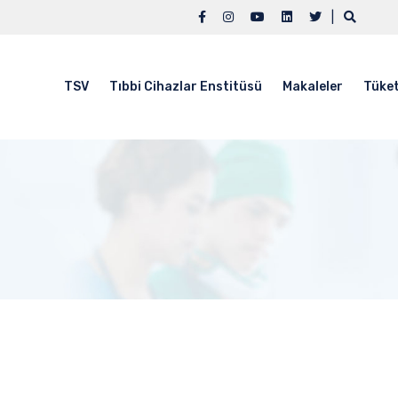
|
TSV
Tıbbi Cihazlar Enstitüsü
Makaleler
Tüket