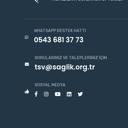
WHATSAPP DESTEK HATTI
0543 681 37 73
SORULARINIZ VE TALEPLERINIZ İÇIN
tsv@saglik.org.tr
SOSYAL MEDYA