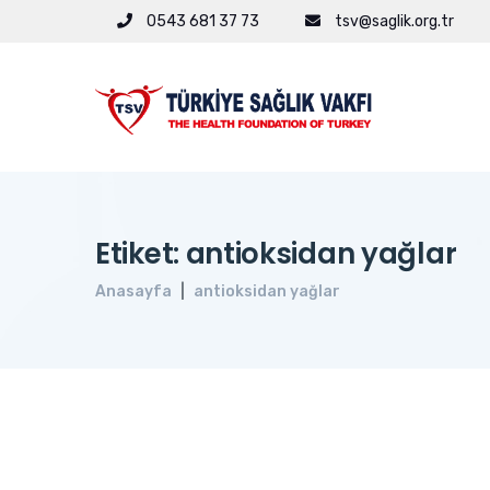
0543 681 37 73
tsv@saglik.org.tr
Etiket: antioksidan yağlar
Anasayfa
antioksidan yağlar