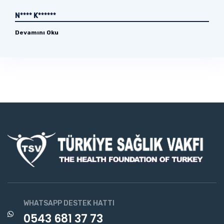
N**** K******
Devamını Oku
WHATSAPP DESTEK HATTI
0543 681 37 73