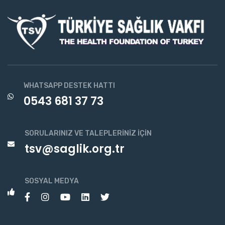
WHATSAPP DESTEK HATTI
0543 681 37 73
SORULARINIZ VE TALEPLERINIZ İÇIN
tsv@saglik.org.tr
SOSYAL MEDYA