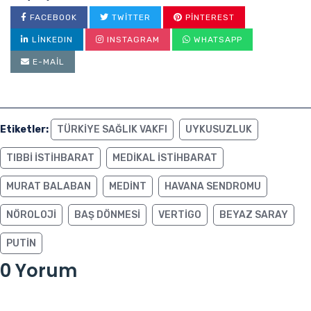
FACEBOOK
TWITTER
PINTEREST
LINKEDIN
INSTAGRAM
WHATSAPP
E-MAIL
Etiketler:
TÜRKIYE SAĞLIK VAKFI
UYKUSUZLUK
TIBBI ISTIHBARAT
MEDIKAL ISTIHBARAT
MURAT BALABAN
MEDINT
HAVANA SENDROMU
NÖROLOJI
BAŞ DÖNMESI
VERTIGO
BEYAZ SARAY
PUTIN
0 Yorum