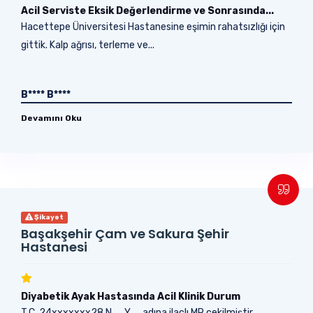
Acil Serviste Eksik Değerlendirme ve Sonrasında...
Hacettepe Üniversitesi Hastanesine eşimin rahatsızlığı için
gittik. Kalp ağrısı, terleme ve...
B**** B****
Devamını Oku
Şikayet
Başakşehir Çam ve Sakura Şehir
Hastanesi
Diyabetik Ayak Hastasında Acil Klinik Durum
T.C. 24xxxxxxx28 N..... Y..... adına ilaçlı MR çekilmiştir.