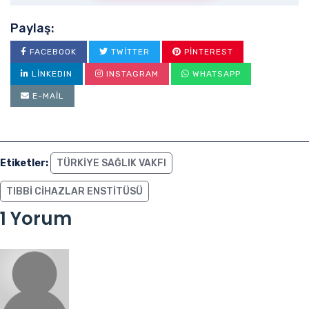
Paylaş:
FACEBOOK
TWITTER
PINTEREST
LINKEDIN
INSTAGRAM
WHATSAPP
E-MAIL
Etiketler:
TÜRKIYE SAĞLIK VAKFI
TIBBI CIHAZLAR ENSTITÜSÜ
1 Yorum