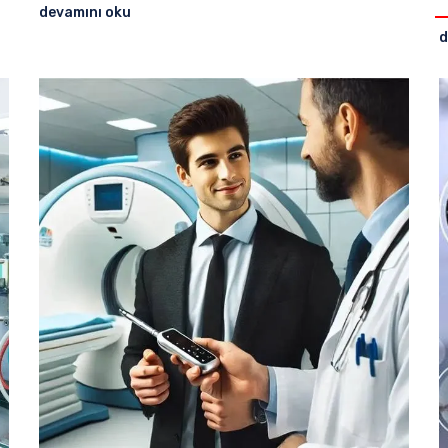
devamını oku
d