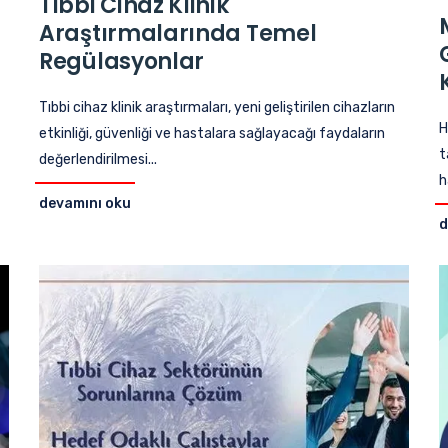
Tıbbi Cihaz Klinik
Araştırmalarında Temel
Regülasyonlar
Tıbbi cihaz klinik araştırmaları, yeni geliştirilen cihazların
H
etkinliği, güvenliği ve hastalara sağlayacağı faydaların
t
değerlendirilmesi...
h
devamını oku
d