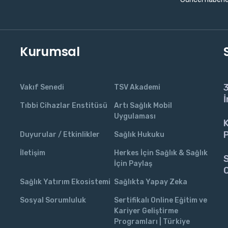
Kurumsal
3
Vakıf Senedi
TSV Akademi
İ
Tıbbi Cihazlar Enstitüsü
Artı Sağlık Mobil
Uygulaması
K
P
Duyurular / Etkinlikler
Sağlık Hukuku
İletişim
Herkes İçin Sağlık & Sağlık
S
İçin Paylaş
C
Sağlık Yatırım Ekosistemi
Sağlıkta Yapay Zeka
Sosyal Sorumluluk
Sertifikalı Online Eğitim ve
Kariyer Geliştirme
Programları | Türkiye