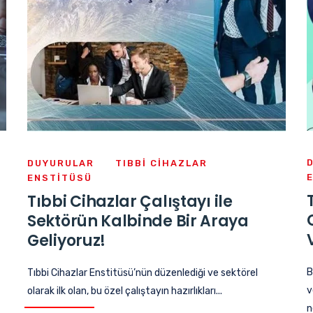
DUYURULAR
TIBBI CIHAZLAR
ENSTITÜSÜ
Tıbbi Cihazlar Çalıştayı ile
Sektörün Kalbinde Bir Araya
Geliyoruz!
B
Tıbbi Cihazlar Enstitüsü’nün düzenlediği ve sektörel
v
olarak ilk olan, bu özel çalıştayın hazırlıkları...
n