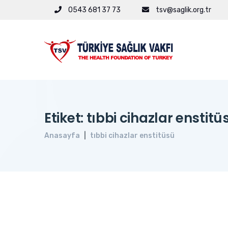
0543 681 37 73
tsv@saglik.org.tr
Etiket: tıbbi cihazlar enstitü
Anasayfa
tıbbi cihazlar enstitüsü