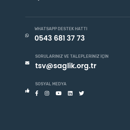
WHATSAPP DESTEK HATTI
0543 681 37 73
SORULARINIZ VE TALEPLERINIZ İÇIN
tsv@saglik.org.tr
SOSYAL MEDYA