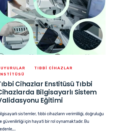
DUYURULAR
TIBBI CIHAZLAR
ENSTITÜSÜ
Tıbbi Cihazlar Enstitüsü Tıbbi
Cihazlarda Bilgisayarlı Sistem
Validasyonu Eğitimi
ilgisayarlı sistemler, tıbbi cihazların verimliliği, doğruluğu
e güvenilirliği için hayati bir rol oynamaktadır. Bu
edenle,...