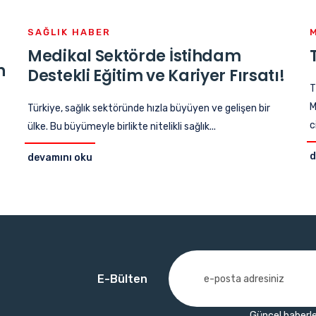
SAĞLIK HABER
Medikal Sektörde İstihdam
n
Destekli Eğitim ve Kariyer Fırsatı!
T
M
Türkiye, sağlık sektöründe hızla büyüyen ve gelişen bir
c
ülke. Bu büyümeyle birlikte nitelikli sağlık...
d
devamını oku
E-Bülten
Güncel haberle