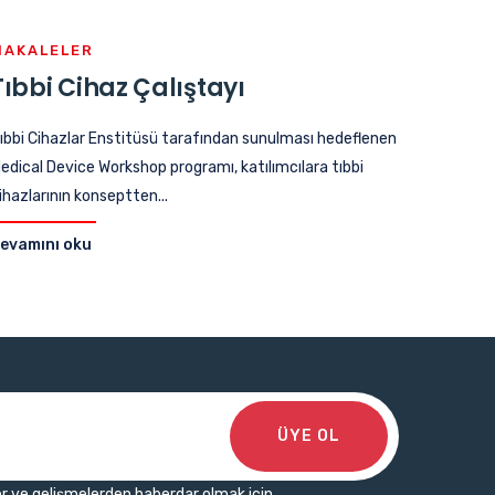
MAKALELER
Tıbbi Cihaz Çalıştayı
ıbbi Cihazlar Enstitüsü tarafından sunulması hedeflenen
edical Device Workshop programı, katılımcılara tıbbi
ihazlarının konseptten...
evamını oku
ÜYE OL
r ve gelişmelerden haberdar olmak için