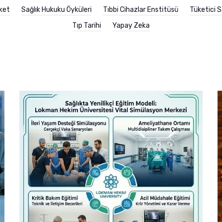
ket
Sağlık Hukuku Öyküleri
Tıbbi Cihazlar Enstitüsü
Tüketici S
Tıp Tarihi
Yapay Zeka