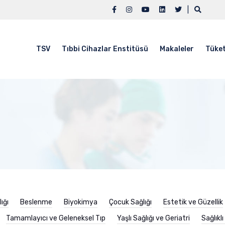
|
TSV
Tıbbi Cihazlar Enstitüsü
Makaleler
Tüket
ığı
Beslenme
Biyokimya
Çocuk Sağlığı
Estetik ve Güzellik
Tamamlayıcı ve Geleneksel Tıp
Yaşlı Sağlığı ve Geriatri
Sağlıkl