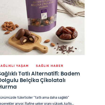
SAĞLIKLI YAŞAM
SAĞLIK HABER
Sağlıklı Tatlı Alternatifi: Badem
Dolgulu Belçika Çikolatalı
Hurma
ünümüzde tüketiciler “tatlı ama daha sağlıklı”
eçenekler arıyor. Rafine şeker oranı yüksek, katkı...