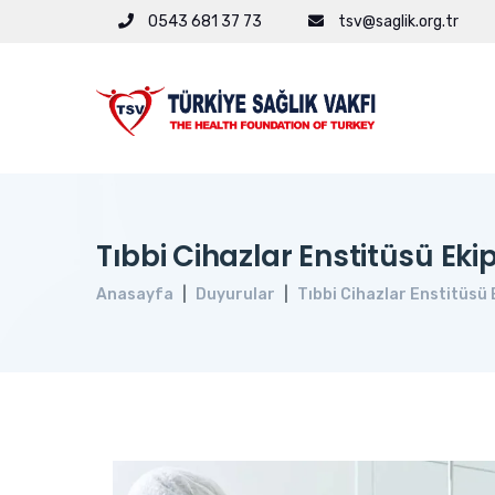
0543 681 37 73
tsv@saglik.org.tr
Tıbbi Cihazlar Enstitüsü Ek
Anasayfa
Duyurular
Tıbbi Cihazlar Enstitüsü 