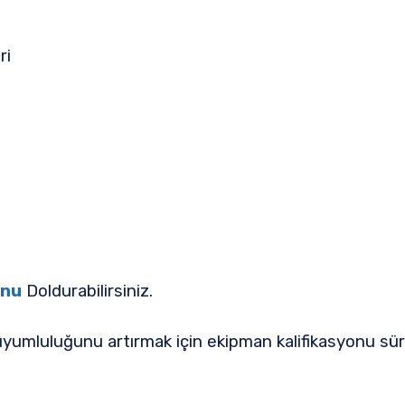
ri
unu
Doldurabilirsiniz.
 ve uyumluluğunu artırmak için ekipman kalifikasyonu sü