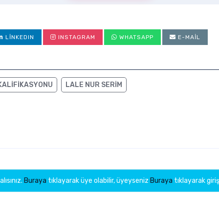
LINKEDIN
INSTAGRAM
WHATSAPP
E-MAIL
KALIFIKASYONU
LALE NUR SERIM
lısınız.
Buraya
tıklayarak üye olabilir, üyeyseniz
Buraya
tıklayarak giriş