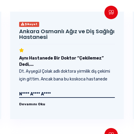
Şikayet
Ankara Osmanlı Ağız ve Diş Sağlığı
Hastanesi
Aynı Hastanede Bir Doktor “Çekilemez”
Dedi,...
Dt. Ayşegül Çolak adlı doktora yirmilik diş çekimi
için gittim. Ancak bana bu koskoca hastanede
bu...
N**** A**** A****
Devamını Oku