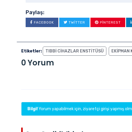
Paylaş:
FACEBOOK
TWITTER
PINTEREST
Etiketler:
TIBBI CIHAZLAR ENSTITÜSÜ
EKIPMAN 
0 Yorum
Bilgi!
Yorum yapabilmek için, ziyaretçi girişi yapmış olma