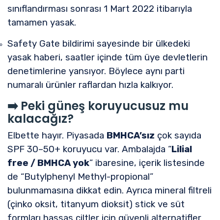
sınıflandırması sonrası 1 Mart 2022 itibarıyla
tamamen yasak.
Safety Gate bildirimi sayesinde bir ülkedeki
yasak haberi, saatler içinde tüm üye devletlerin
denetimlerine yansıyor. Böylece aynı parti
numaralı ürünler raflardan hızla kalkıyor.
➡️
Peki güneş koruyucusuz mu
kalacağız?
Elbette hayır. Piyasada
BMHCA’sız
çok sayıda
SPF 30–50+ koruyucu var. Ambalajda “
Lilial
free / BMHCA yok
” ibaresine, içerik listesinde
de “Butylphenyl Methyl-propional”
bulunmamasına dikkat edin. Ayrıca mineral filtreli
(çinko oksit, titanyum dioksit) stick ve süt
formları hassas ciltler için güvenli alternatifler