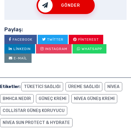
GÖNDER
Paylaş:
FACEBOOK
TWITTER
PINTEREST
LINKEDIN
INSTAGRAM
WHATSAPP
E-MAIL
Etiketler:
TÜKETICI SAĞLIĞI
ÜREME SAĞLIĞI
NİVEA
BMHCA NEDIR
GÜNEÇ KREMI
NIVEA GÜNEŞ KREMI
COLLISTAR GÜNEŞ KORUYUCU
NIVEA SUN PROTECT & HYDRATE