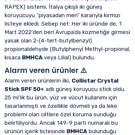
RAPEX) sistemi, İtalya çıkışlı iki güneş
koruyucuyu “piyasadan men” kararıyla kırmızı
listeye ekledi. Sebep net: Her iki üründe de, 1
Mart 2022’den beri Avrupa’da kozmetiğe girmesi
yasak olan 2-(4-tert-butylbenzyl)
propionaldehyde (Butylphenyl Methyl-propional,
kısaca
BMHCA
veya Lilial) bulundu.
Alarm veren ürünler ⚠️
Alarm veren ürünlerin ilki,
Collistar Crystal
Stick SPF 50+
adlı güneş koruyucu stick oldu.
25 ml’lik bu ürün, yüz ve vücut kullanımı için
tasarlanmıştı ve özellikle dövmeli ya da leke
problemi olan ciltlere özel koruma sunduğu
belirtiliyordu. Ancak 149-9 parti numaralı bu
ürünün içerik listesinde
BMHCA
bulunduğu