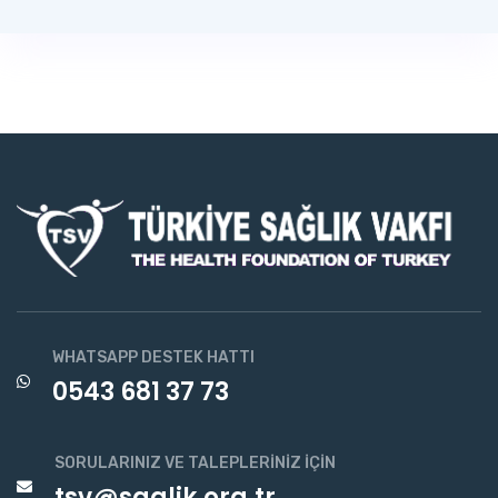
WHATSAPP DESTEK HATTI
0543 681 37 73
SORULARINIZ VE TALEPLERINIZ İÇIN
tsv@saglik.org.tr