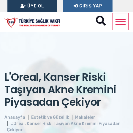
ÜYE OL
GIRIŞ YAP
L'Oreal, Kanser Riski
Taşıyan Akne Kremini
Piyasadan Çekiyor
Anasayfa
Estetik ve Güzellik
Makaleler
L'Oreal, Kanser Riski Taşıyan Akne Kremini Piyasadan
Çekiyor