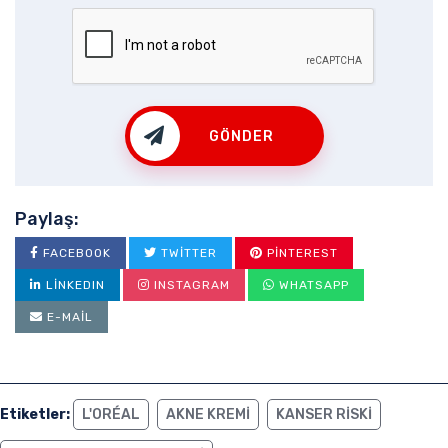
GÖNDER
Paylaş:
FACEBOOK
TWITTER
PINTEREST
LINKEDIN
INSTAGRAM
WHATSAPP
E-MAIL
Etiketler:
L'ORÉAL
AKNE KREMI
KANSER RISKI