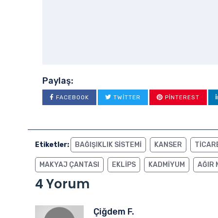
Paylaş:
FACEBOOK
TWITTER
PINTEREST
Etiketler:
BAĞIŞIKLIK SISTEMI
KANSER
TICAR
MAKYAJ ÇANTASI
EKLIPS
KADMIYUM
AĞIR
4 Yorum
Çiğdem F.