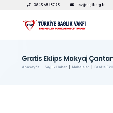
0543 681 37 73
tsv@saglik.org.tr
Gratis Eklips Makyaj Çanta
Anasayfa
Sağlık Haber
Makaleler
Gratis Ekl