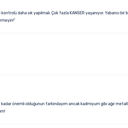
ntrolü daha sık yapılmalı. Çok fazla KANSER yaşanıyor. Yabancı bir bili
ürmeyin!"
 ne kadar önemli olduğunun farkındayım ancak kadmiyum gibi ağır meta
ım!