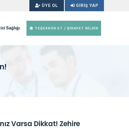
ÜYE OL
GIRIŞ YAP
ici Sağlığı
TEŞEKKÜR ET / ŞİKAYET BİLDİR
n!
nız Varsa Dikkat! Zehire