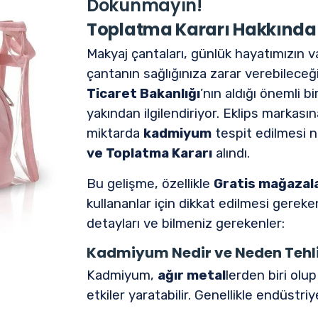
Dokunmayın!
Toplatma Kararı Hakkında 
Makyaj çantaları, günlük hayatımızın v
çantanın sağlığınıza zarar verebilec
Ticaret Bakanlığı
’nın aldığı önemli bi
yakından ilgilendiriyor. Eklips markası
miktarda
kadmiyum
tespit edilmesi 
ve Toplatma Kararı
alındı.
Bu gelişme, özellikle
Gratis mağazal
kullananlar için dikkat edilmesi gereke
detayları ve bilmeniz gerekenler:
Kadmiyum Nedir ve Neden Tehli
Kadmiyum,
ağır metal
lerden biri olu
etkiler yaratabilir. Genellikle endüstri