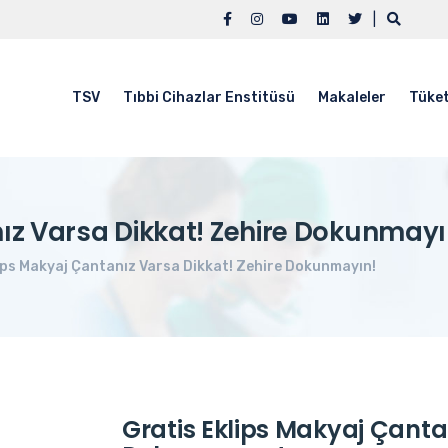
|
TSV
Tıbbi Cihazlar Enstitüsü
Makaleler
Tüket
nız Varsa Dikkat! Zehire Dokunmayı
ips Makyaj Çantanız Varsa Dikkat! Zehire Dokunmayın!
Gratis Eklips Makyaj Çanta