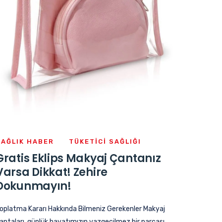
SAĞLIK HABER
TÜKETICI SAĞLIĞI
Gratis Eklips Makyaj Çantanız
Varsa Dikkat! Zehire
Dokunmayın!
oplatma Kararı Hakkında Bilmeniz Gerekenler Makyaj
antaları, günlük hayatımızın vazgeçilmez bir parçası.