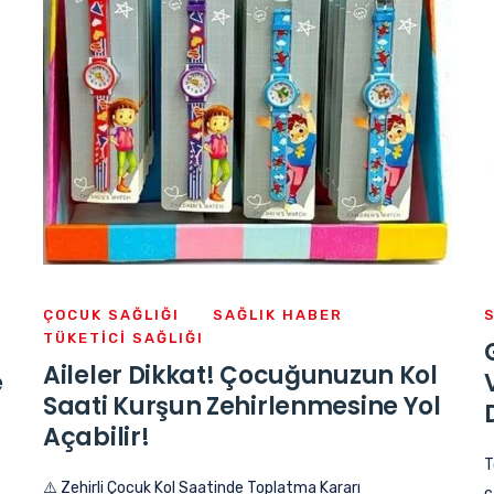
ÇOCUK SAĞLIĞI
SAĞLIK HABER
TÜKETICI SAĞLIĞI
Aileler Dikkat! Çocuğunuzun Kol
e
Saati Kurşun Zehirlenmesine Yol
Açabilir!
T
⚠️ Zehirli Çocuk Kol Saatinde Toplatma Kararı
ç