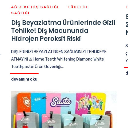
AĞIZ VE DIŞ SAĞLIĞI
TÜKETICI
SAĞLIĞI
Diş Beyazlatma Ürünlerinde Gizli
Tehlike! Diş Macununda
Hidrojen Peroksit Riski
S
DİŞLERİNİZİ BEYAZLATIRKEN SAĞLIĞINIZI TEHLİKEYE
.
ç
ATMAYIN! ⚠️ Home Teeth Whitening Diamond White
Y
Toothpaste: Ürün Güvenliği...
d
devamını oku