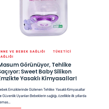
ANNE VE BEBEK SAĞLIĞI
TÜKETICI
SAĞLIĞI
Masum Görünüyor, Tehlike
Saçıyor: Sweet Baby Silikon
Emzikte Yasaklı Kimyasallar!
ebek Emziklerinde Gizlenen Tehlike: Yasaklı Kimyasallar
e Güvenlik Uyarıları Bebeklerin sağlığı, özellikle ilk yıllarda
emas...