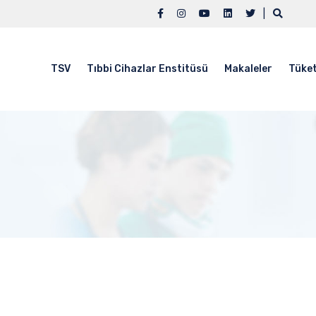
|
TSV
Tıbbi Cihazlar Enstitüsü
Makaleler
Tüket