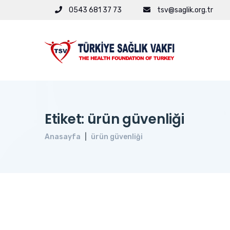
0543 681 37 73
tsv@saglik.org.tr
Etiket: ürün güvenliği
Anasayfa
ürün güvenliği