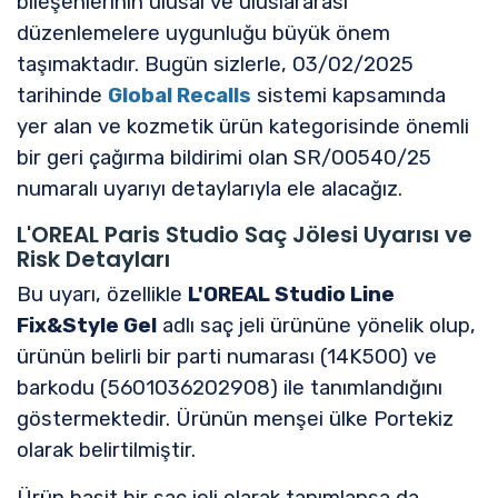
bileşenlerinin ulusal ve uluslararası
düzenlemelere uygunluğu büyük önem
taşımaktadır. Bugün sizlerle, 03/02/2025
tarihinde
Global Recalls
sistemi kapsamında
yer alan ve kozmetik ürün kategorisinde önemli
bir geri çağırma bildirimi olan SR/00540/25
numaralı uyarıyı detaylarıyla ele alacağız.
L'OREAL Paris Studio Saç Jölesi Uyarısı ve
Risk Detayları
Bu uyarı, özellikle
L'OREAL Studio Line
Fix&Style Gel
adlı saç jeli ürününe yönelik olup,
ürünün belirli bir parti numarası (14K500) ve
barkodu (5601036202908) ile tanımlandığını
göstermektedir. Ürünün menşei ülke Portekiz
olarak belirtilmiştir.
Ürün basit bir saç jeli olarak tanımlansa da,