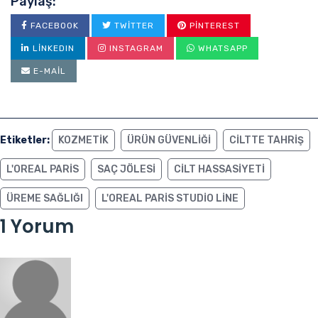
Paylaş:
FACEBOOK
TWITTER
PINTEREST
LINKEDIN
INSTAGRAM
WHATSAPP
E-MAIL
Etiketler:
KOZMETIK
ÜRÜN GÜVENLIĞI
CILTTE TAHRIŞ
L'OREAL PARIS
SAÇ JÖLESI
CILT HASSASIYETI
ÜREME SAĞLIĞI
L'OREAL PARIS STUDIO LINE
1 Yorum