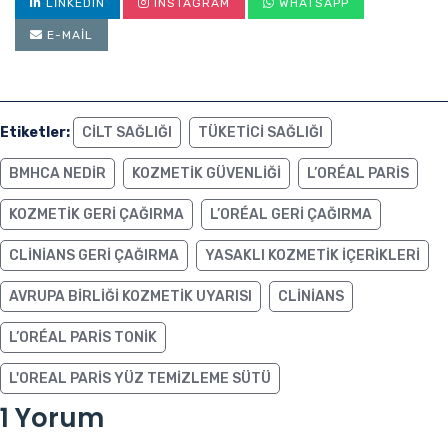
LINKEDIN
INSTAGRAM
WHATSAPP
E-MAIL
Etiketler:
CILT SAĞLIĞI
TÜKETICI SAĞLIĞI
BMHCA NEDIR
KOZMETIK GÜVENLIĞI
L’ORÉAL PARIS
KOZMETIK GERI ÇAĞIRMA
L’ORÉAL GERI ÇAĞIRMA
CLINIANS GERI ÇAĞIRMA
YASAKLI KOZMETIK IÇERIKLERI
AVRUPA BIRLIĞI KOZMETIK UYARISI
CLINIANS
L’ORÉAL PARIS TONIK
L'OREAL PARIS YÜZ TEMIZLEME SÜTÜ
1 Yorum