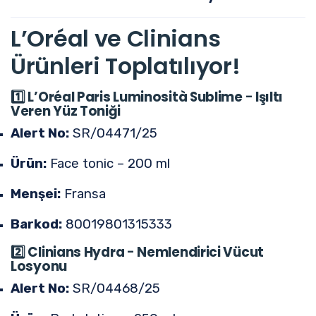
L’Oréal ve Clinians
Ürünleri Toplatılıyor!
1️⃣
L’Oréal Paris Luminosità Sublime
-
Işıltı
Veren Yüz Toniği
Alert No:
SR/04471/25
Ürün:
Face tonic – 200 ml
Menşei:
Fransa
Barkod:
80019801315333
2️⃣
Clinians Hydra
-
Nemlendirici Vücut
Losyonu
Alert No:
SR/04468/25