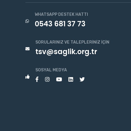
WHATSAPP DESTEK HATTI
0543 681 37 73
SORULARINIZ VE TALEPLERINIZ İÇIN
tsv@saglik.org.tr
SOSYAL MEDYA