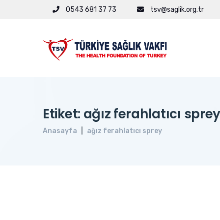
0543 681 37 73
tsv@saglik.org.tr
Etiket: ağız ferahlatıcı spre
Anasayfa
ağız ferahlatıcı sprey