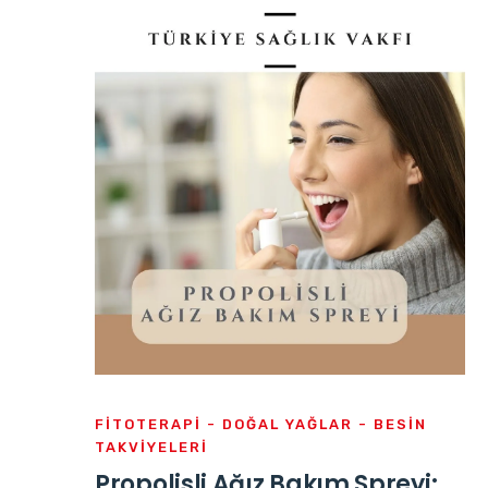
FITOTERAPI - DOĞAL YAĞLAR - BESIN
TAKVIYELERI
Propolisli Ağız Bakım Spreyi: