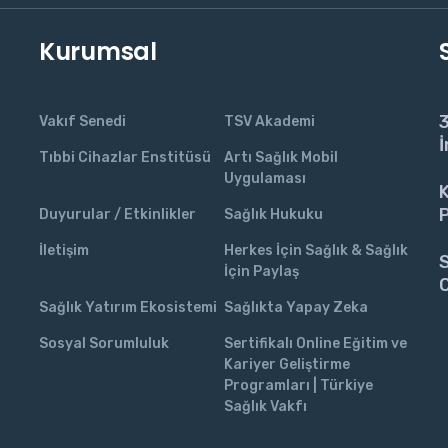
Kurumsal
3
Vakıf Senedi
TSV Akademi
İ
Tıbbi Cihazlar Enstitüsü
Artı Sağlık Mobil
Uygulaması
K
P
Duyurular / Etkinlikler
Sağlık Hukuku
İletişim
Herkes İçin Sağlık & Sağlık
S
İçin Paylaş
C
Sağlık Yatırım Ekosistemi
Sağlıkta Yapay Zeka
Sosyal Sorumluluk
Sertifikalı Online Eğitim ve
Kariyer Geliştirme
Programları | Türkiye
Sağlık Vakfı