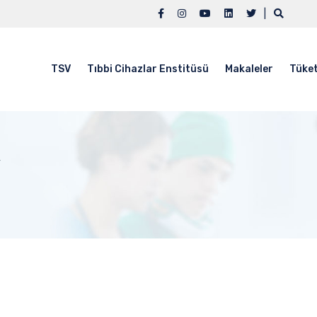
|
TSV
Tıbbi Cihazlar Enstitüsü
Makaleler
Tüket
y