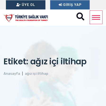
ÜYE OL
GIRIŞ YAP
Etiket: ağız içi iltihap
Anasayfa
ağız içi iltihap