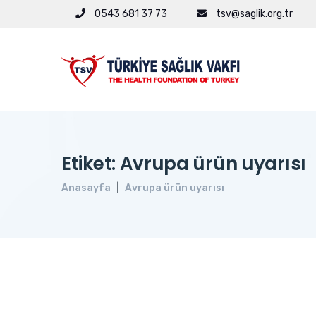
0543 681 37 73
tsv@saglik.org.tr
Etiket: Avrupa ürün uyarısı
Anasayfa
Avrupa ürün uyarısı