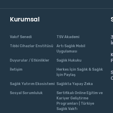
Kurumsal
3
Vakıf Senedi
TSV Akademi
İ
Tıbbi Cihazlar Enstitüsü
Artı Sağlık Mobil
Uygulaması
K
P
Duyurular / Etkinlikler
Sağlık Hukuku
İletişim
Herkes İçin Sağlık & Sağlık
S
İçin Paylaş
C
Sağlık Yatırım Ekosistemi
Sağlıkta Yapay Zeka
Sosyal Sorumluluk
Sertifikalı Online Eğitim ve
Kariyer Geliştirme
Programları | Türkiye
Sağlık Vakfı