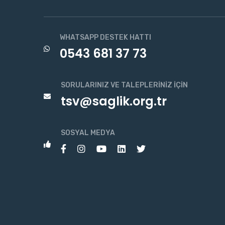
WHATSAPP DESTEK HATTI
0543 681 37 73
SORULARINIZ VE TALEPLERINIZ İÇIN
tsv@saglik.org.tr
SOSYAL MEDYA