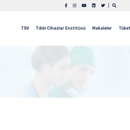
|
TSV
Tıbbi Cihazlar Enstitüsü
Makaleler
Tüket