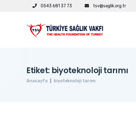
0543 681 37 73
tsv@saglik.org.tr
Etiket: biyoteknoloji tarımı
Anasayfa
biyoteknoloji tarımı