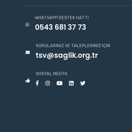
WHATSAPP DESTEK HATTI
0543 681 37 73
SORULARINIZ VE TALEPLERINIZ İÇIN
tsv@saglik.org.tr
SOSYAL MEDYA