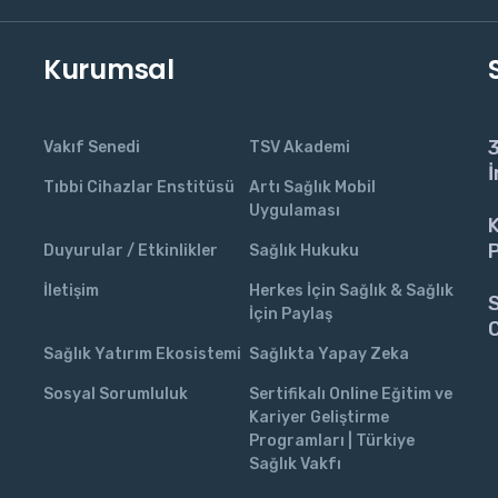
Kurumsal
3
Vakıf Senedi
TSV Akademi
İ
Tıbbi Cihazlar Enstitüsü
Artı Sağlık Mobil
Uygulaması
K
P
Duyurular / Etkinlikler
Sağlık Hukuku
İletişim
Herkes İçin Sağlık & Sağlık
S
İçin Paylaş
C
Sağlık Yatırım Ekosistemi
Sağlıkta Yapay Zeka
Sosyal Sorumluluk
Sertifikalı Online Eğitim ve
Kariyer Geliştirme
Programları | Türkiye
Sağlık Vakfı