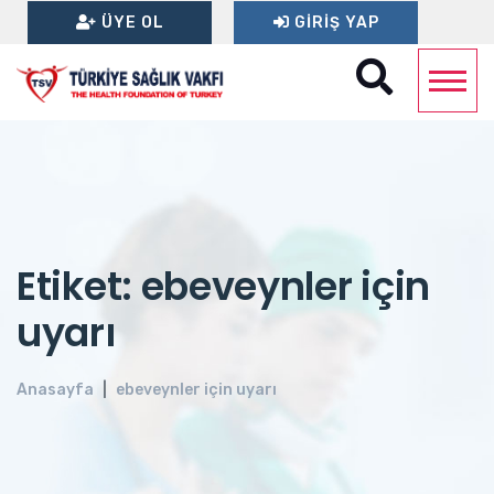
ÜYE OL
GIRIŞ YAP
Etiket: ebeveynler için
uyarı
Anasayfa
ebeveynler için uyarı