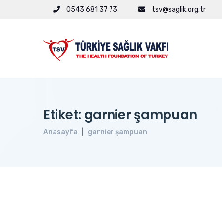
0543 681 37 73
tsv@saglik.org.tr
Etiket: garnier şampuan
Anasayfa
garnier şampuan