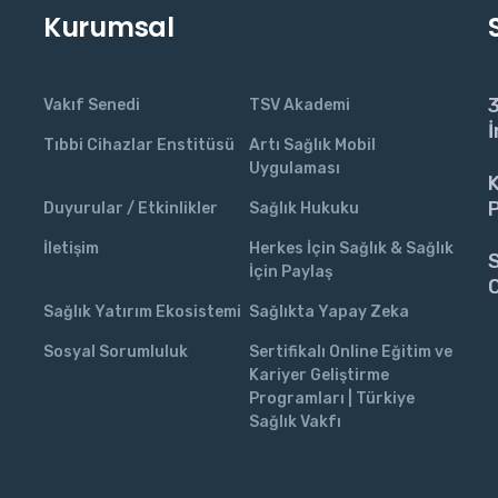
Kurumsal
3
Vakıf Senedi
TSV Akademi
İ
Tıbbi Cihazlar Enstitüsü
Artı Sağlık Mobil
Uygulaması
K
P
Duyurular / Etkinlikler
Sağlık Hukuku
İletişim
Herkes İçin Sağlık & Sağlık
S
İçin Paylaş
C
Sağlık Yatırım Ekosistemi
Sağlıkta Yapay Zeka
Sosyal Sorumluluk
Sertifikalı Online Eğitim ve
Kariyer Geliştirme
Programları | Türkiye
Sağlık Vakfı