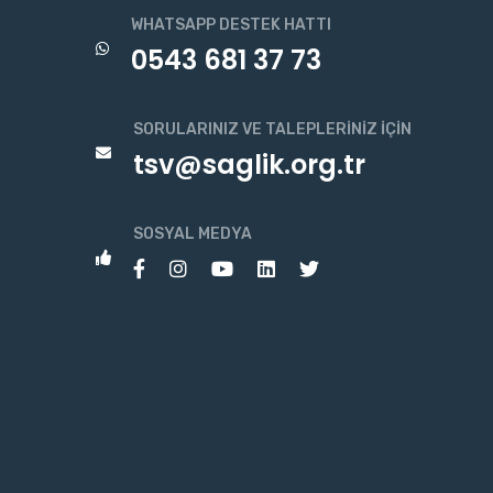
WHATSAPP DESTEK HATTI
0543 681 37 73
SORULARINIZ VE TALEPLERINIZ İÇIN
tsv@saglik.org.tr
SOSYAL MEDYA