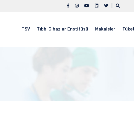
|
TSV
Tıbbi Cihazlar Enstitüsü
Makaleler
Tüket