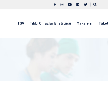
|
TSV
Tıbbi Cihazlar Enstitüsü
Makaleler
Tüket