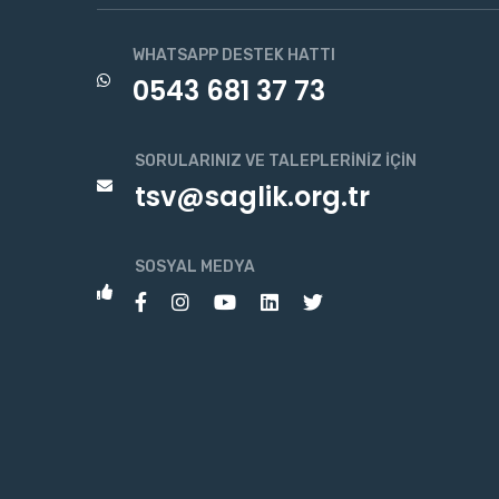
WHATSAPP DESTEK HATTI
0543 681 37 73
SORULARINIZ VE TALEPLERINIZ İÇIN
tsv@saglik.org.tr
SOSYAL MEDYA