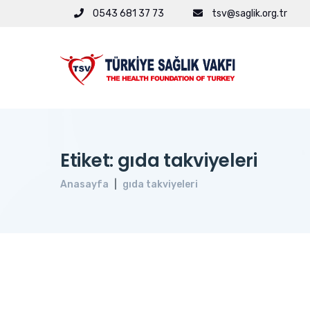
0543 681 37 73
tsv@saglik.org.tr
Etiket: gıda takviyeleri
Anasayfa
gıda takviyeleri