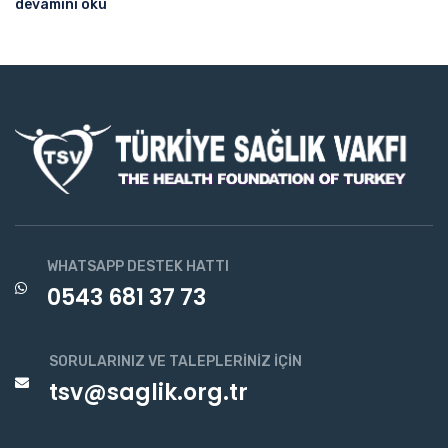
devamını oku
WHATSAPP DESTEK HATTI
0543 681 37 73
SORULARINIZ VE TALEPLERINIZ İÇIN
tsv@saglik.org.tr