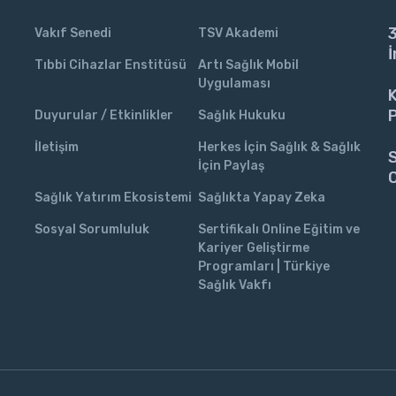
3
Vakıf Senedi
TSV Akademi
İ
Tıbbi Cihazlar Enstitüsü
Artı Sağlık Mobil
Uygulaması
K
P
Duyurular / Etkinlikler
Sağlık Hukuku
İletişim
Herkes İçin Sağlık & Sağlık
S
İçin Paylaş
C
Sağlık Yatırım Ekosistemi
Sağlıkta Yapay Zeka
Sosyal Sorumluluk
Sertifikalı Online Eğitim ve
Kariyer Geliştirme
Programları | Türkiye
Sağlık Vakfı