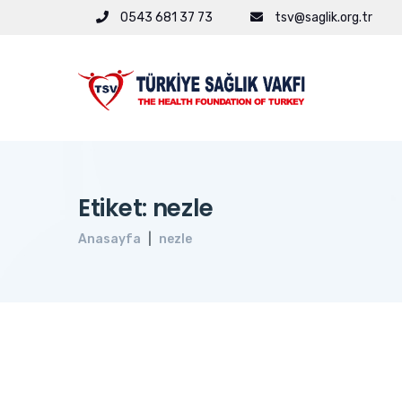
0543 681 37 73
tsv@saglik.org.tr
Etiket: nezle
Anasayfa
nezle