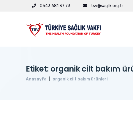
0543 681 37 73
tsv@saglik.org.tr
Etiket: organik cilt bakım ür
Anasayfa
organik cilt bakım ürünleri