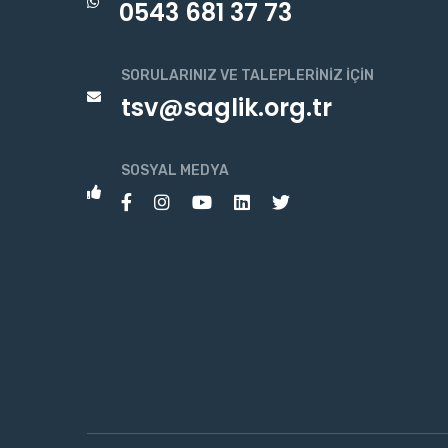
0543 681 37 73
SORULARINIZ VE TALEPLERINIZ İÇIN
tsv@saglik.org.tr
SOSYAL MEDYA