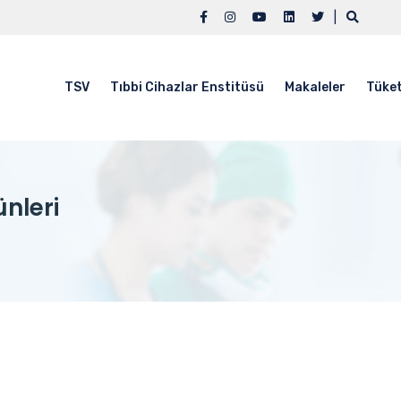
|
TSV
Tıbbi Cihazlar Enstitüsü
Makaleler
Tüket
ünleri