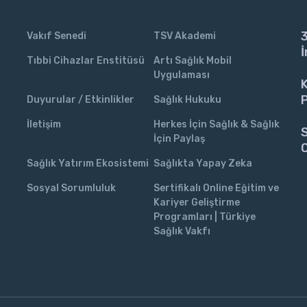
3
Vakıf Senedi
TSV Akademi
İ
Tıbbi Cihazlar Enstitüsü
Artı Sağlık Mobil
Uygulaması
K
P
Duyurular / Etkinlikler
Sağlık Hukuku
İletişim
Herkes İçin Sağlık & Sağlık
S
İçin Paylaş
C
Sağlık Yatırım Ekosistemi
Sağlıkta Yapay Zeka
Sosyal Sorumluluk
Sertifikalı Online Eğitim ve
Kariyer Geliştirme
Programları | Türkiye
Sağlık Vakfı