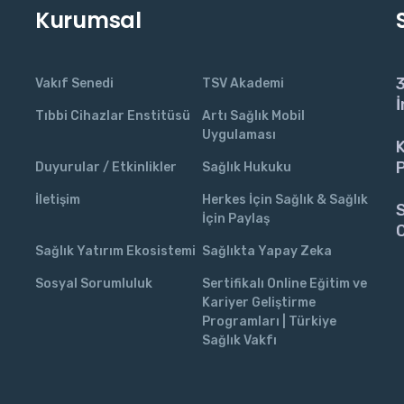
Kurumsal
3
Vakıf Senedi
TSV Akademi
İ
Tıbbi Cihazlar Enstitüsü
Artı Sağlık Mobil
Uygulaması
K
P
Duyurular / Etkinlikler
Sağlık Hukuku
İletişim
Herkes İçin Sağlık & Sağlık
S
İçin Paylaş
C
Sağlık Yatırım Ekosistemi
Sağlıkta Yapay Zeka
Sosyal Sorumluluk
Sertifikalı Online Eğitim ve
Kariyer Geliştirme
Programları | Türkiye
Sağlık Vakfı