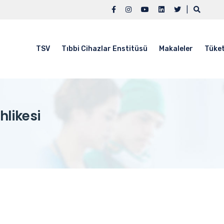
|
TSV
Tıbbi Cihazlar Enstitüsü
Makaleler
Tüket
hlikesi