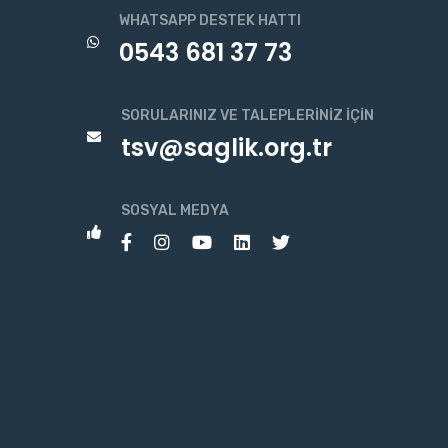
WHATSAPP DESTEK HATTI
0543 681 37 73
SORULARINIZ VE TALEPLERINIZ İÇIN
tsv@saglik.org.tr
SOSYAL MEDYA