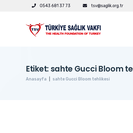
0543 681 37 73
tsv@saglik.org.tr
Etiket: sahte Gucci Bloom te
Anasayfa
sahte Gucci Bloom tehlikesi