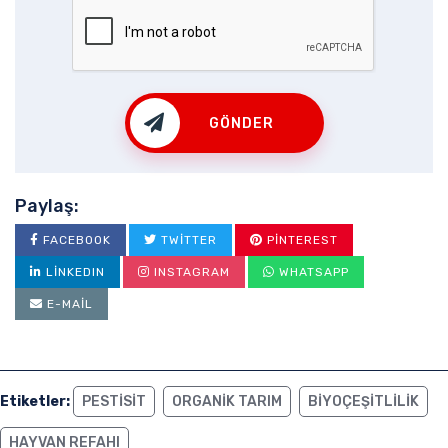
GÖNDER
Paylaş:
FACEBOOK
TWITTER
PINTEREST
LINKEDIN
INSTAGRAM
WHATSAPP
E-MAIL
Etiketler:
PESTISIT
ORGANIK TARIM
BIYOÇEŞITLILIK
HAYVAN REFAHI