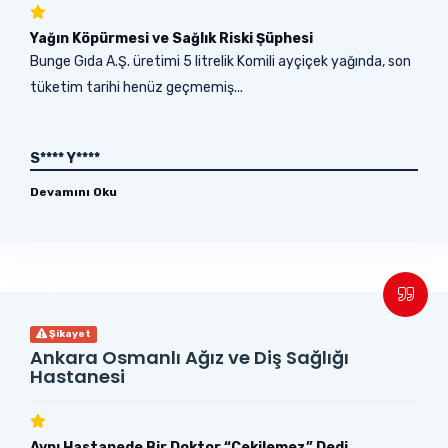
Yağın Köpürmesi ve Sağlık Riski Şüphesi
Bunge Gıda A.Ş. üretimi 5 litrelik Komili ayçiçek yağında, son
tüketim tarihi henüz geçmemiş...
S**** Y****
Devamını Oku
Şikayet
Ankara Osmanlı Ağız ve Diş Sağlığı
Hastanesi
Aynı Hastanede Bir Doktor “Çekilemez” Dedi,...