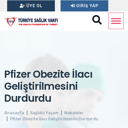
ÜYE OL
GIRIŞ YAP
Pfizer Obezite İlacı
Geliştirilmesini
Durdurdu
Anasayfa
Sağlıklı Yaşam
Makaleler
Pfizer Obezite İlacı Geliştirilmesini Durdurdu