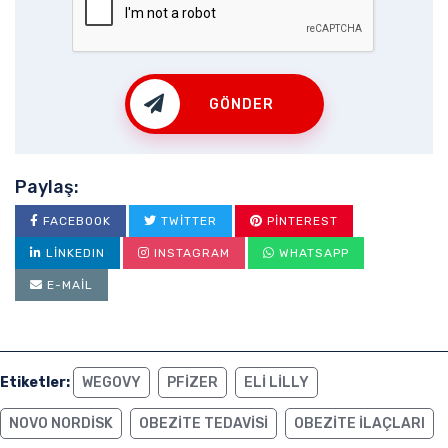
GÖNDER
Paylaş:
FACEBOOK
TWITTER
PINTEREST
LINKEDIN
INSTAGRAM
WHATSAPP
E-MAIL
Etiketler:
WEGOVY
PFIZER
ELI LILLY
NOVO NORDISK
OBEZITE TEDAVISI
OBEZITE ILAÇLARI