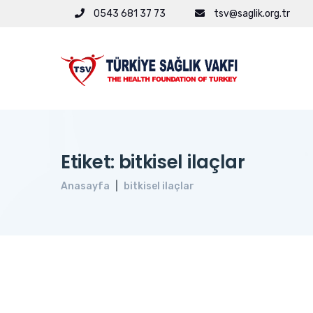
0543 681 37 73
tsv@saglik.org.tr
Etiket: bitkisel ilaçlar
Anasayfa
bitkisel ilaçlar