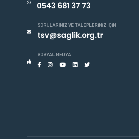
0543 681 37 73
SORULARINIZ VE TALEPLERINIZ İÇIN
tsv@saglik.org.tr
SOSYAL MEDYA