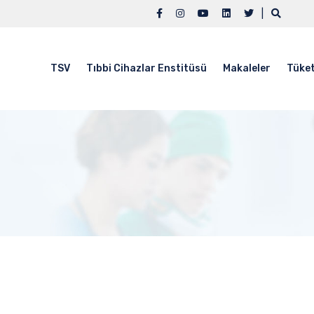
|
TSV
Tıbbi Cihazlar Enstitüsü
Makaleler
Tüket