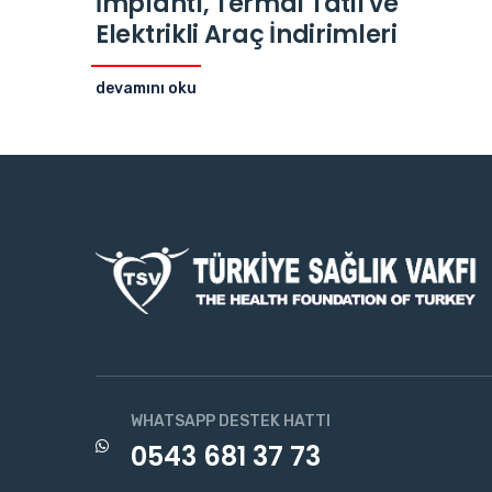
İmplantı, Termal Tatil ve
Elektrikli Araç İndirimleri
devamını oku
WHATSAPP DESTEK HATTI
0543 681 37 73