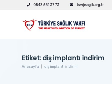
0543 681 37 73
tsv@saglik.org.tr
Etiket: diş implantı indirim
Anasayfa
diş implantı indirim