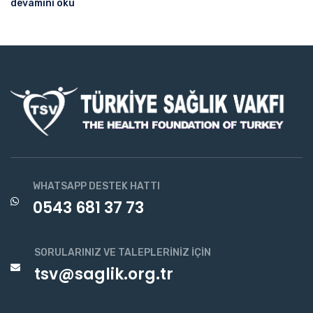
devamını oku
WHATSAPP DESTEK HATTI
0543 681 37 73
SORULARINIZ VE TALEPLERINIZ İÇIN
tsv@saglik.org.tr